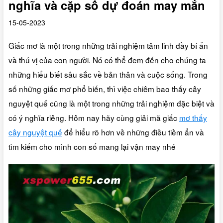
nghĩa và cặp số dự đoán may mắn
15-05-2023
Giấc mơ là một trong những trải nghiệm tâm linh đầy bí ẩn
và thú vị của con người. Nó có thể đem đến cho chúng ta
những hiểu biết sâu sắc về bản thân và cuộc sống. Trong
số những giấc mơ phổ biến, thì việc chiêm bao thấy cây
nguyệt quế cũng là một trong những trải nghiệm đặc biệt và
có ý nghĩa riêng. Hôm nay hãy cùng giải mã giấc
mơ thấy
cây nguyệt quế
để hiểu rõ hơn về những điều tiềm ẩn và
tìm kiếm cho mình con số mang lại vận may nhé