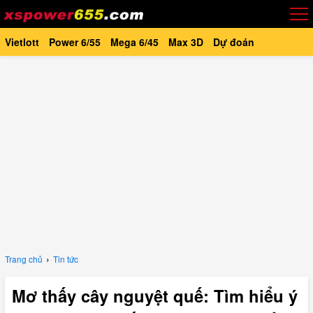
Vietlott
Power 6/55
Mega 6/45
Max 3D
Dự đoán
›
Trang chủ
Tin tức
Mơ thấy cây nguyệt quế: Tìm hiểu ý