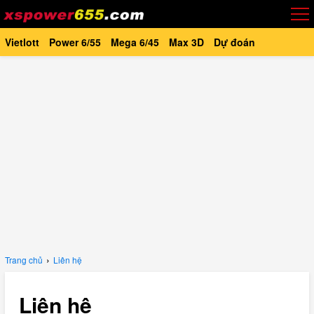
Vietlott
Power 6/55
Mega 6/45
Max 3D
Dự đoán
›
Trang chủ
Liên hệ
Liên hệ