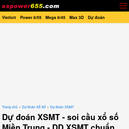
Vietlott
Power 6/55
Mega 6/45
Max 3D
Dự đoán
›
›
Trang chủ
Dự đoán Xổ Số
Dự đoán XSMT
Dự đoán XSMT - soi cầu xổ số
Miền Trung - DD XSMT chuẩn