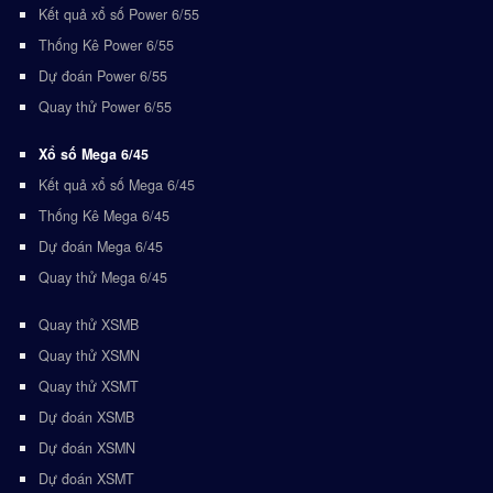
Kết quả xổ số Power 6/55
Thống Kê Power 6/55
Dự đoán Power 6/55
Quay thử Power 6/55
Xổ số Mega 6/45
Kết quả xổ số Mega 6/45
Thống Kê Mega 6/45
Dự đoán Mega 6/45
Quay thử Mega 6/45
Quay thử XSMB
Quay thử XSMN
Quay thử XSMT
Dự đoán XSMB
Dự đoán XSMN
Dự đoán XSMT