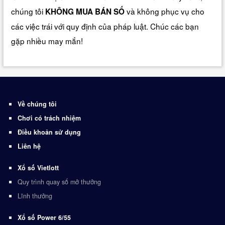
chúng tôi
và không phục vụ cho
KHÔNG MUA BÁN SỐ
các việc trái với quy định của pháp luật. Chúc các bạn
gặp nhiều may mắn!
Về chúng tôi
Chơi có trách nhiệm
Điều khoản sử dụng
Liên hệ
Xổ số Vietlott
Quy trình quay số mở thưởng
Lĩnh thưởng
Xổ số Power 6/55