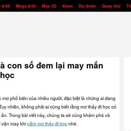
 6/55
Mega 6/45
Max 3D
Keno
Dự đoán
Quay thử
T
à con số đem lại may mắn
 học
c mơ phổ biến của nhiều người, đặc biệt là những ai đang
 Tuy nhiên, không phải ai cũng biết rằng mơ thấy đi học có
ẩn. Trong bài viết này, chúng ta sẽ cùng khám phá và
i vận may khi
nằm mơ thấy đi học
nhé.