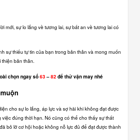
 mới, sự lo lắng về tương lai, sự bất an về tương lai có
nh sự thiếu tự tin của bạn trong bản thân và mong muốn
i thiện bản thân.
goài chọn ngay số
63
–
82
để thử vận may nhé
c muộn
iện cho sự lo lắng, áp lực và sợ hãi khi không đạt được
việc đúng thời hạn. Nó cũng có thể cho thấy sự thất
 đã bỏ lỡ cơ hội hoặc không nỗ lực đủ để đạt được thành