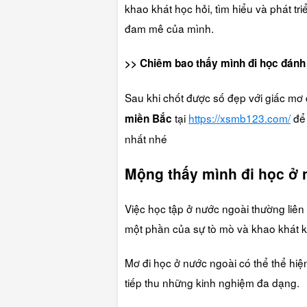
khao khát học hỏi, tìm hiểu và phát tr
đam mê của mình.
>> Chiêm bao thấy mình đi học đán
Sau khi chốt được số đẹp với giấc mơ 
tại
https://xsmb123.com/
để 
miền Bắc
nhất nhé
Mộng thấy mình đi học ở 
Việc học tập ở nước ngoài thường liên
một phần của sự tò mò và khao khát k
Mơ đi học ở nước ngoài có thể thể hi
tiếp thu những kinh nghiệm đa dạng.