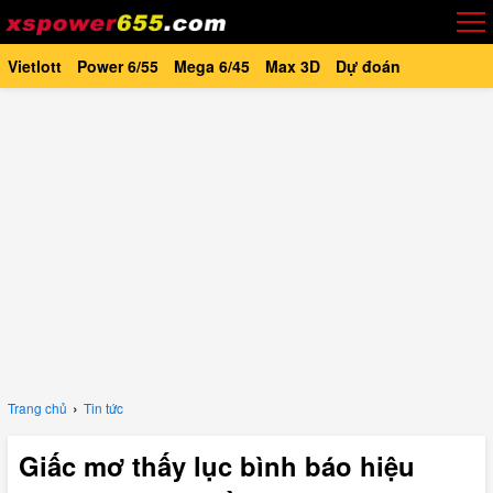
Vietlott
Power 6/55
Mega 6/45
Max 3D
Dự đoán
›
Trang chủ
Tin tức
Giấc mơ thấy lục bình báo hiệu