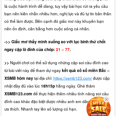
là cuộc hành trình dễ dàng, tuy vậy bài học rút ra yêu cầu
bạn nên kiên nhẫn nhiều hơn, nghị lực và đủ tự tin bản thân
có thể làm được. Bên cạnh đó giấc mơ này khuyên bạn
nên ổn định, cân bằng hơn cuộc sống cá nhân.
->> Giấc mơ thấy mình xuống ao vớt lục bình thử chốt
ngay cặp lô đỉnh của chóp:
21 – 77
.
Người chơi có thể sử dụng những cặp soi cầu đỉnh cao
>>
từ bài viết này để tham dự ngay
kết quả xổ số miền Bắc –
tại địa chỉ:
https://xsmb123.com/
được cập
XSMB
hôm nay
nhật đầy đủ vào lúc
hằng ngày. Ghé thăm
18h15p
để thực hiện thêm nhiều tính năng soi cầu
XSMB123.com
đỉnh cao khác đặc biệt được nhiều anh em dân thủ xổ số
ưa thích. Nhanh tay lên số lượng có hạn.