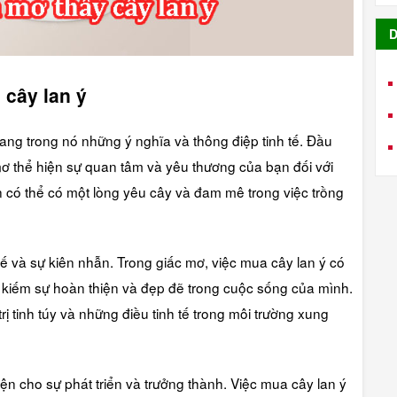
D
cây lan ý
ang trong nó những ý nghĩa và thông điệp tinh tế. Đầu
 mơ thể hiện sự quan tâm và yêu thương của bạn đối với
n có thể có một lòng yêu cây và đam mê trong việc trồng
tế và sự kiên nhẫn. Trong giấc mơ, việc mua cây lan ý có
m kiếm sự hoàn thiện và đẹp đẽ trong cuộc sống của mình.
rị tinh túy và những điều tinh tế trong môi trường xung
ện cho sự phát triển và trưởng thành. Việc mua cây lan ý