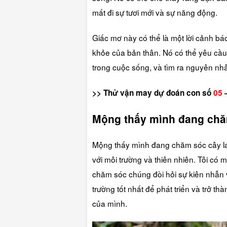
mất đi sự tươi mới và sự năng động.
Giấc mơ này có thể là một lời cảnh bá
khỏe của bản thân. Nó có thể yêu cầu
trong cuộc sống, và tìm ra nguyên nh
>> Thử vận may dự đoán con số
05
Mộng thấy mình đang chă
Mộng thấy mình đang chăm sóc cây lan
với môi trường và thiên nhiên. Tôi có m
chăm sóc chúng đòi hỏi sự kiên nhẫn 
trường tốt nhất để phát triển và trở t
của mình.