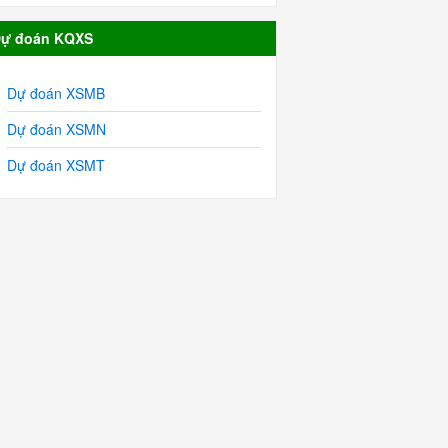
ự đoán KQXS
Dự đoán XSMB
Dự đoán XSMN
Dự đoán XSMT