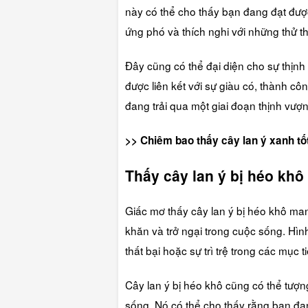
này có thể cho thấy bạn đang đạt được 
ứng phó và thích nghi với những thử t
Đây cũng có thể đại diện cho sự thịn
được liên kết với sự giàu có, thành cô
đang trải qua một giai đoạn thịnh vượng
>> Chiêm bao thấy cây lan ý xanh t
Thấy cây lan ý bị héo khô
Giấc mơ thấy cây lan ý bị héo khô ma
khăn và trở ngại trong cuộc sống. Hình
thất bại hoặc sự trì trệ trong các mục 
Cây lan ý bị héo khô cũng có thể tượn
sống. Nó có thể cho thấy rằng bạn đa