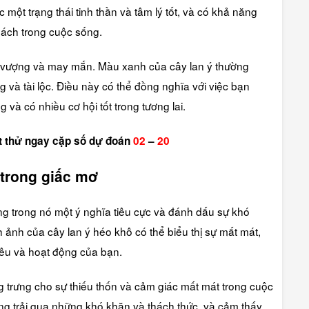
một trạng thái tinh thần và tâm lý tốt, và có khả năng
hách trong cuộc sống.
h vượng và may mắn. Màu xanh của cây lan ý thường
ng và tài lộc. Điều này có thể đồng nghĩa với việc bạn
 và có nhiều cơ hội tốt trong tương lai.
ốt thử ngay cặp số dự đoán
02
–
20
 trong giấc mơ
ng trong nó một ý nghĩa tiêu cực và đánh dấu sự khó
 ảnh của cây lan ý héo khô có thể biểu thị sự mất mát,
tiêu và hoạt động của bạn.
g trưng cho sự thiếu thốn và cảm giác mất mát trong cuộc
ng trải qua những khó khăn và thách thức, và cảm thấy