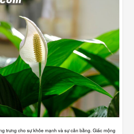
ượng trưng cho sự khỏe mạnh và sự cân bằng. Giấc mộng