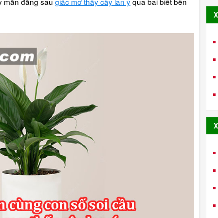
ay mắn đằng sau
giấc mơ thấy cây lan ý
qua bài biết bên
X
X