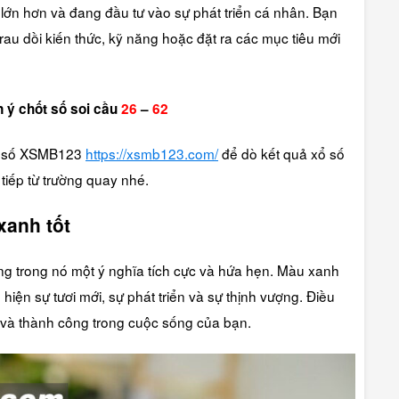
lớn hơn và đang đầu tư vào sự phát triển cá nhân. Bạn
rau dồi kiến thức, kỹ năng hoặc đặt ra các mục tiêu mới
 ý chốt số soi cầu
26
–
62
ổ số XSMB123
https://xsmb123.com/
để dò kết quả xổ số
tiếp từ trường quay nhé.
xanh tốt
ng trong nó một ý nghĩa tích cực và hứa hẹn. Màu xanh
ể hiện sự tươi mới, sự phát triển và sự thịnh vượng. Điều
g và thành công trong cuộc sống của bạn.