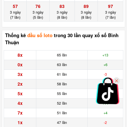
57
76
83
89
97
3 ngày
3 ngày
3 ngày
3 ngày
3 ngày
(7 lần)
(5 lần)
(8 lần)
(8 lần)
(7 lần)
Thống kê
đầu số loto
trong 30 lần quay xổ số Bình
Thuận
8x
65 lần
+13
0x
63 lần
+6
3x
61 lần
-3
2x
58 lần
-0
5x
55 lần
-0
4x
52 lần
+14
7x
51 lần
+4
1x
47 lần
-2