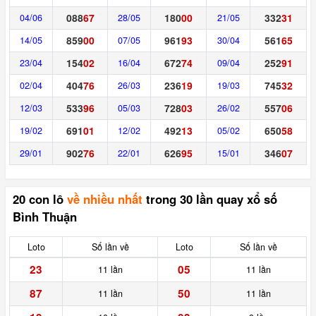
088
67
180
00
332
31
04/06
28/05
21/05
859
00
961
93
561
65
14/05
07/05
30/04
154
02
672
74
252
91
23/04
16/04
09/04
404
76
236
19
745
32
02/04
26/03
19/03
533
96
728
03
557
06
12/03
05/03
26/02
691
01
492
13
650
58
19/02
12/02
05/02
902
76
626
95
346
07
29/01
22/01
15/01
20 con lô
về nhiều nhất
trong 30 lần quay xổ số
Bình Thuận
Loto
Số lần về
Loto
Số lần về
23
05
11 lần
11 lần
87
50
11 lần
11 lần