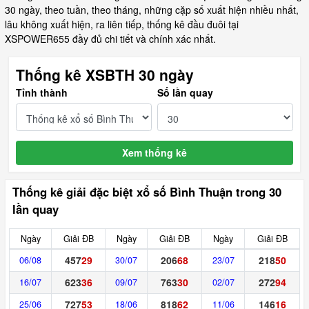
30 ngày, theo tuần, theo tháng, những cặp số xuất hiện nhiều nhất,
lâu không xuất hiện, ra liên tiếp, thống kê đầu đuôi tại
XSPOWER655 đầy đủ chi tiết và chính xác nhất.
Thống kê XSBTH 30 ngày
Tỉnh thành
Số lần quay
Xem thống kê
Thống kê giải đặc biệt xổ số Bình Thuận trong 30
lần quay
Ngày
Giải
ĐB
Ngày
Giải
ĐB
Ngày
Giải
ĐB
457
29
206
68
218
50
06/08
30/07
23/07
623
36
763
30
272
94
16/07
09/07
02/07
727
53
818
62
146
16
25/06
18/06
11/06