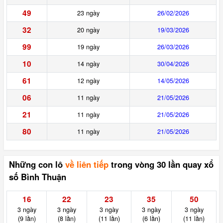
49
23 ngày
26/02/2026
32
20 ngày
19/03/2026
99
19 ngày
26/03/2026
10
14 ngày
30/04/2026
61
12 ngày
14/05/2026
06
11 ngày
21/05/2026
21
11 ngày
21/05/2026
80
11 ngày
21/05/2026
Những con lô
về liên tiếp
trong vòng 30 lần quay xổ
số Bình Thuận
16
22
23
35
50
3 ngày
3 ngày
3 ngày
3 ngày
3 ngày
(9 lần)
(8 lần)
(11 lần)
(6 lần)
(11 lần)