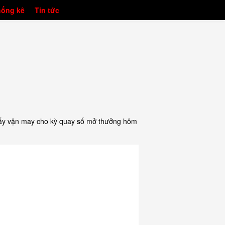
hống kê
Tin tức
y vận may cho kỳ quay số mở thưởng hôm