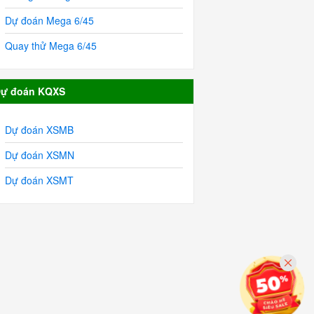
Dự đoán Mega 6/45
Quay thử Mega 6/45
ự đoán KQXS
Dự đoán XSMB
Dự đoán XSMN
Dự đoán XSMT