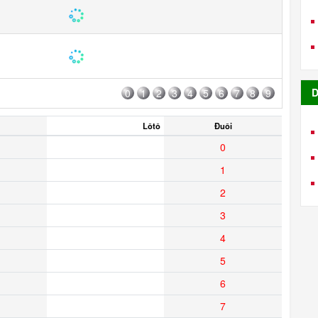
D
0
1
2
3
4
5
6
7
8
9
Lôtô
Đuôi
0
1
2
3
4
5
6
7