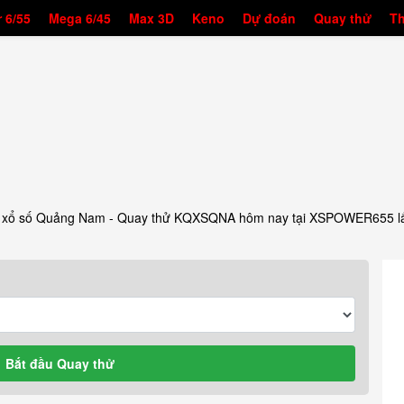
 6/55
Mega 6/45
Max 3D
Keno
Dự đoán
Quay thử
T
ử xổ số Quảng Nam - Quay thử KQXSQNA hôm nay tại XSPOWER655 lấ
Bắt đầu Quay thử