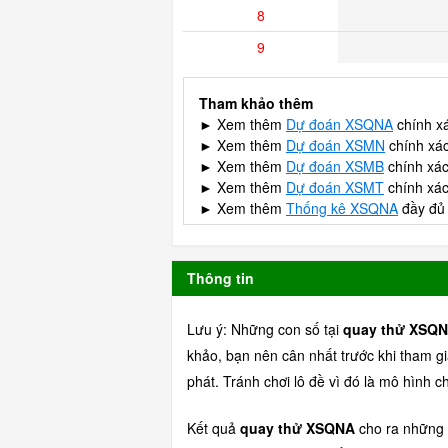
8
9
Tham khảo thêm
► Xem thêm
Dự đoán XSQNA
chính x
► Xem thêm
Dự đoán XSMN
chính xá
► Xem thêm
Dự đoán XSMB
chính xá
► Xem thêm
Dự đoán XSMT
chính xá
► Xem thêm
Thống kê XSQNA
đầy đủ c
Thông tin
Lưu ý: Những con số tại
quay thử XSQ
khảo, bạn nên cân nhất trước khi tham g
phát. Tránh chơi lô đề vì đó là mô hình c
Kết quả
quay thử XSQNA
cho ra những 