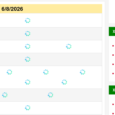
6/8/2026
X
X