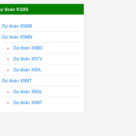
ự đoán KQXS
Dự đoán XSMB
Dự đoán XSMN
+
Dự đoán XSBD
+
Dự đoán XSTV
+
Dự đoán XSVL
Dự đoán XSMT
+
Dự đoán XSGL
+
Dự đoán XSNT