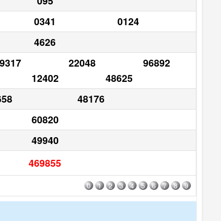
095
0341
0124
4626
9317
22048
96892
12402
48625
658
48176
60820
49940
469855
0
1
2
3
4
5
6
7
8
9