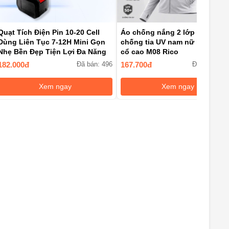
chống nắng 2 lớp UPF 50+
ng tia UV nam nữ khoá kéo
cao M08 Rico
.700đ
Đã bán: 10000
Xem ngay