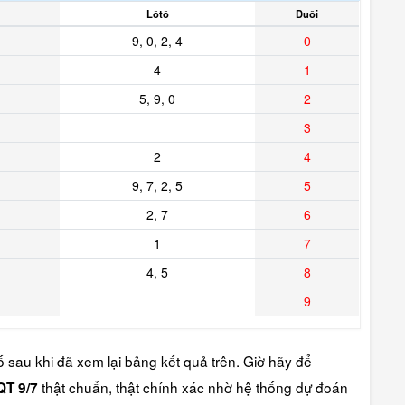
Lôtô
Đuôi
9
,
0
,
2
,
4
0
4
1
5
,
9
,
0
2
3
2
4
9
,
7
,
2
,
5
5
2
,
7
6
1
7
4
,
5
8
9
sau khi đã xem lại bảng kết quả trên. Giờ hãy để
thật chuẩn, thật chính xác nhờ hệ thống dự đoán
QT 9/7