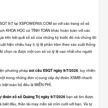
SQT 9/7 tại XSPOWER55.COM so với các trang xổ số
 cách KHOA HỌC có TÍNH TOÁN khác hoàn toàn với các
ựa trên kết quả xổ số của những kỳ trước đó mà chúng tôi
uất hiện nhiều hay ít, tỷ lệ phần trăm theo xác xuất thống
 đó chọn ra được một con số có tỷ lệ cao nhất cho người
 hiện phương pháp
, tuy nhiên
soi cầu XSQT ngày 9/7/2026
à một trong những đơn vị cung cấp dự đoán XSMB nhanh
c biệt toàn bộ đều là MIỄN PHÍ.
bạn sẽ tìm được
ự đoán xổ số Quảng Trị ngày 9/7/2026
 biết đâu, thần tài may mắn sẽ mỉm cười với bạn. Và tự