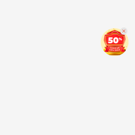
64% Giảm
[TOP BÁN CHẠY] Khăn ướt cao
cấp Topgia 80 tờ mềm mại,
không cồn, không parabens
dành cho mẹ và bé
29.000đ
Đã bán: 200000
Xem ngay