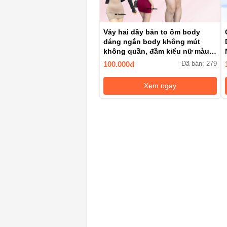
 dây bản to ôm body
Quạt Tích Điện Pin 10-20 Cell
Áo 
gắn body không mút
Dùng Liên Tục 7-12H Mini Gọn
chố
uần, đầm kiểu nữ màu
Nhẹ Bền Đẹp Tiện Lợi Đa Năng
cổ 
 sáng da đi tiệc bigsize
đ
182.000đ
167
Đã bán: 279
Đã bán: 496
Xem ngay
Xem ngay