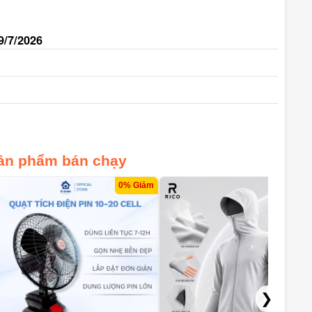
9/7/2026
n phẩm bán chạy
42% Giảm
0% Giảm
Cây Lau Nhà Tự Vắt KITIMOP
CORAL Mã KTMC-01, Chổi Lau
Nhà Tự Vắt Thông Minh Xoay
360 Độ, 2 Bông Lau
300.000đ
Đã bán: 541
Xem ngay
❯