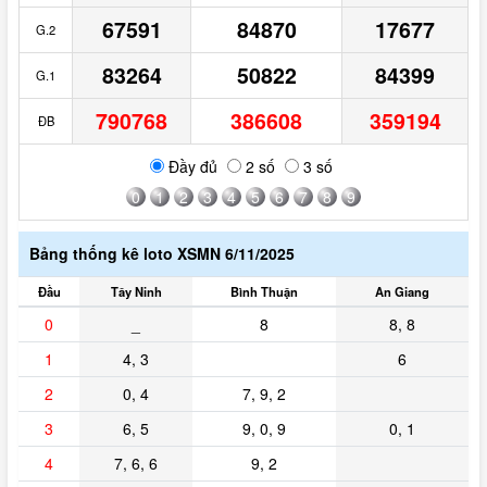
67591
84870
17677
G.2
83264
50822
84399
G.1
790768
386608
359194
ĐB
Đầy đủ
2 số
3 số
0
1
2
3
4
5
6
7
8
9
Bảng thống kê loto XSMN 6/11/2025
Đầu
Tây Ninh
Bình Thuận
An Giang
0
_
8
8
,
8
1
4
,
3
6
2
0
,
4
7
,
9
,
2
3
6
,
5
9
,
0
,
9
0
,
1
4
7
,
6
,
6
9
,
2