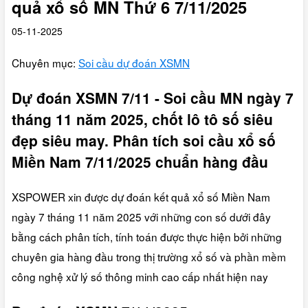
quả xổ số MN Thứ 6 7/11/2025
05-11-2025
Chuyên mục:
Soi cầu dự đoán XSMN
Dự đoán XSMN 7/11 - Soi cầu MN ngày 7
tháng 11 năm 2025, chốt lô tô số siêu
đẹp siêu may. Phân tích soi cầu xổ số
Miền Nam 7/11/2025 chuẩn hàng đầu
XSPOWER xin được dự đoán kết quả xổ số Miền Nam
ngày 7 tháng 11 năm 2025 với những con số dưới đây
bằng cách phân tích, tính toán được thực hiện bởi những
chuyên gia hàng đầu trong thị trường xổ số và phần mềm
công nghệ xử lý số thông minh cao cấp nhất hiện nay