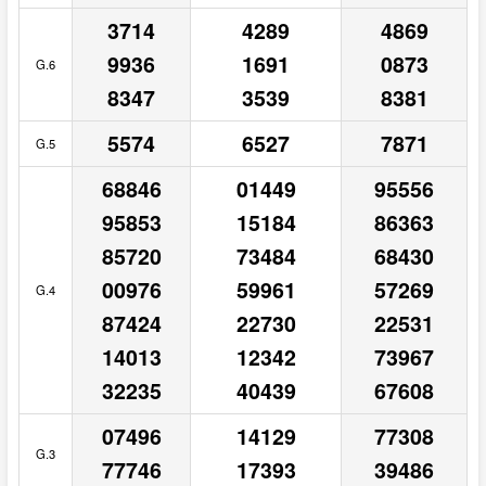
3714
4289
4869
9936
1691
0873
G.6
8347
3539
8381
5574
6527
7871
G.5
68846
01449
95556
95853
15184
86363
85720
73484
68430
00976
59961
57269
G.4
87424
22730
22531
14013
12342
73967
32235
40439
67608
07496
14129
77308
G.3
77746
17393
39486