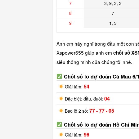
7
3
,
9
,
3
,
3
8
7
9
1
,
3
Anh em hãy nghĩ trong đầu một con số 
Xspower655 giúp anh em
chốt số XS
siêu thông minh của chúng tôi nhé.
Chốt số lô dự đoán Cà Mau 6/
54
Giải tám:
04
Đặc biệt: đầu, đuôi:
77 - 77 - 05
Bao lô 2 số:
Chốt số lô dự đoán Hồ Chí Min
96
Giải tám: