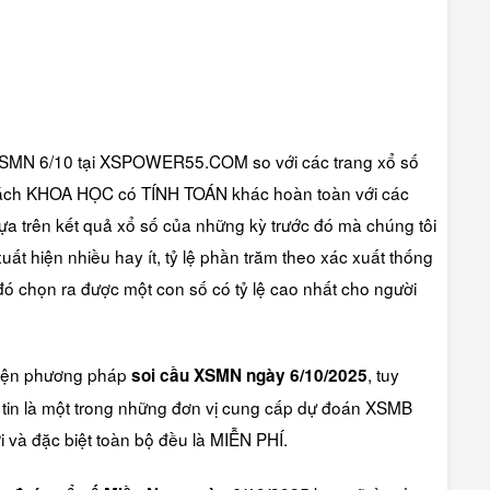
SMN 6/10 tại XSPOWER55.COM so với các trang xổ số
 cách KHOA HỌC có TÍNH TOÁN khác hoàn toàn với các
ựa trên kết quả xổ số của những kỳ trước đó mà chúng tôi
uất hiện nhiều hay ít, tỷ lệ phần trăm theo xác xuất thống
 đó chọn ra được một con số có tỷ lệ cao nhất cho người
 hiện phương pháp
, tuy
soi cầu XSMN ngày 6/10/2025
 tin là một trong những đơn vị cung cấp dự đoán XSMB
i và đặc biệt toàn bộ đều là MIỄN PHÍ.