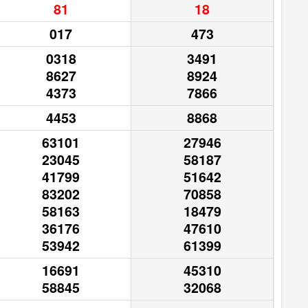
81
18
017
473
0318
3491
8627
8924
4373
7866
4453
8868
63101
27946
23045
58187
41799
51642
83202
70858
58163
18479
36176
47610
53942
61399
16691
45310
58845
32068