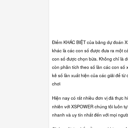
Điểm KHÁC BIỆT của bảng dự đoán X
khác là các con số được đưa ra một
con số được chọn bừa. Không chỉ là d
còn phân tích theo số lần các con số x
kê số lần xuất hiện của các giải để từ
chơi
Hiện nay có rất nhiều đơn vị đã thực
nhiên với XSPOWER chúng tôi luôn tự
nhanh và uy tín nhất đến với mọi ngườ