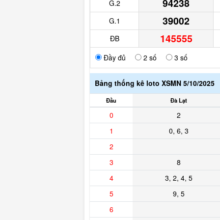
94238
G.2
39002
G.1
145555
ĐB
Đầy đủ
2 số
3 số
Bảng thống kê loto XSMN 5/10/2025
Đầu
Đà Lạt
0
2
1
0
,
6
,
3
2
3
8
4
3
,
2
,
4
,
5
5
9
,
5
6