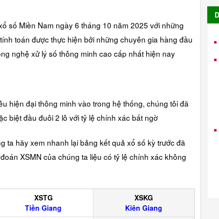
D
xổ số Miền Nam ngày 6 tháng 10 năm 2025 với những
 tính toán được thực hiện bởi những chuyên gia hàng đầu
ông nghệ xử lý số thông minh cao cấp nhất hiện nay
u hiện đại thông minh vào trong hệ thống, chúng tôi đã
ặc biệt đầu đuôi 2 lô với tỷ lệ chính xác bất ngờ
úng ta hãy xem nhanh lại bảng kết quả xổ số kỳ trước đã
ự đoán XSMN của chúng ta liệu có tỷ lệ chính xác không
XSTG
XSKG
Tiền Giang
Kiên Giang