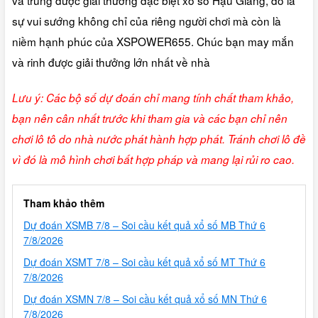
sự vui sướng không chỉ của riêng người chơi mà còn là
niềm hạnh phúc của XSPOWER655. Chúc bạn may mắn
và rinh được giải thưởng lớn nhất về nhà
Lưu ý: Các bộ số dự đoán chỉ mang tính chất tham khảo,
bạn nên cân nhất trước khi tham gia và các bạn chỉ nên
chơi lô tô do nhà nước phát hành hợp phát. Tránh chơi lô đề
vì đó là mô hình chơi bất hợp pháp và mang lại rủi ro cao.
Tham khảo thêm
Dự đoán XSMB 7/8 – Soi cầu kết quả xổ số MB Thứ 6
7/8/2026
Dự đoán XSMT 7/8 – Soi cầu kết quả xổ số MT Thứ 6
7/8/2026
Dự đoán XSMN 7/8 – Soi cầu kết quả xổ số MN Thứ 6
7/8/2026