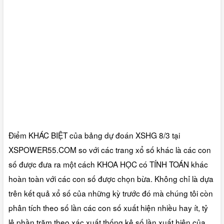
Điểm KHÁC BIỆT của bảng dự đoán XSHG 8/3 tại
XSPOWER55.COM so với các trang xổ số khác là các con
số được đưa ra một cách KHOA HỌC có TÍNH TOÁN khác
hoàn toàn với các con số được chọn bừa. Không chỉ là dựa
trên kết quả xổ số của những kỳ trước đó mà chúng tôi còn
phân tích theo số lần các con số xuất hiện nhiều hay ít, tỷ
lệ phần trăm theo xác xuất thống kê số lần xuất hiện của