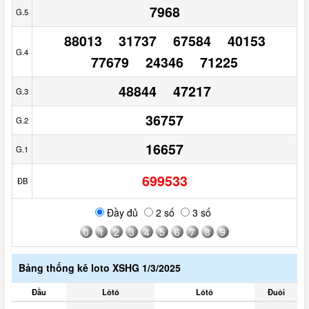
7968
G.5
88013
31737
67584
40153
G.4
77679
24346
71225
48844
47217
G.3
36757
G.2
16657
G.1
699533
ĐB
Đầy đủ
2 số
3 số
0
1
2
3
4
5
6
7
8
9
Bảng thống kê loto XSHG 1/3/2025
Đầu
Lôtô
Lôtô
Đuôi