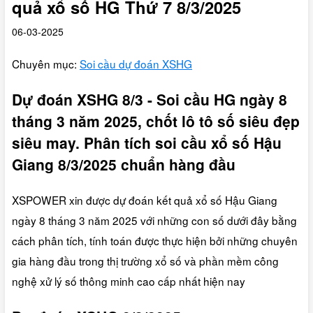
quả xổ số HG Thứ 7 8/3/2025
06-03-2025
Chuyên mục:
Soi cầu dự đoán XSHG
Dự đoán XSHG 8/3 - Soi cầu HG ngày 8
tháng 3 năm 2025, chốt lô tô số siêu đẹp
siêu may. Phân tích soi cầu xổ số Hậu
Giang 8/3/2025 chuẩn hàng đầu
XSPOWER xin được dự đoán kết quả xổ số Hậu Giang
ngày 8 tháng 3 năm 2025 với những con số dưới đây bằng
cách phân tích, tính toán được thực hiện bởi những chuyên
gia hàng đầu trong thị trường xổ số và phần mềm công
nghệ xử lý số thông minh cao cấp nhất hiện nay