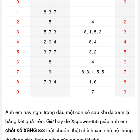
0
_
0
1
8
,
3
,
7
1
2
5
4
2
3
5
,
7
,
3
8
,
1
,
5
,
3
3
4
2
,
6
,
4
8
,
4
4
5
3
,
7
,
7
3
,
2
5
6
8
4
6
7
9
8
,
3
,
1
,
5
,
5
7
8
7
,
3
,
4
1
,
6
8
9
7
9
Anh em hãy nghĩ trong đầu một con số sau khi đã xem lại
bảng kết quả trên. Giờ hãy để Xspower655 giúp anh em
thật chuẩn, thật chính xác nhờ hệ thống
chốt số XSHG 8/3
dự đoán siêu thông minh của chúng tôi nhé.