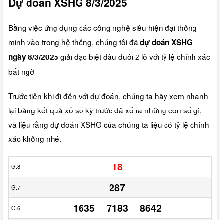
Dự đoán XSHG 8/3/2025
Bằng việc ứng dụng các công nghệ siêu hiện đại thông
minh vào trong hệ thống, chúng tôi đã
dự đoán XSHG
giải đặc biệt đầu đuôi 2 lô với tỷ lệ chính xác
ngày 8/3/2025
bất ngờ
Trước tiên khi đi đến với dự đoán, chúng ta hãy xem nhanh
lại bảng kết quả xổ số kỳ trước đã xổ ra những con số gì,
và liệu rằng dự đoán XSHG của chúng ta liệu có tỷ lệ chính
xác không nhé.
18
G.8
287
G.7
1635
7183
8642
G.6