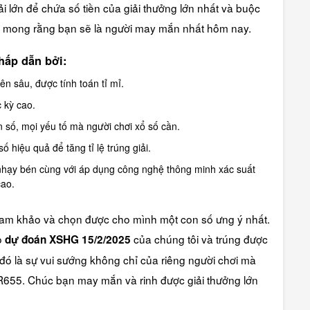
i lớn để chứa số tiền của giải thưởng lớn nhất và buộc
uôn mong rằng bạn sẽ là người may mắn nhất hôm nay.
hấp dẫn bởi:
 sâu, được tính toán tỉ mỉ.
 kỳ cao.
 số, mọi yếu tố mà người chơi xổ số cần.
ố hiệu quả để tăng tỉ lệ trúng giải.
̣ nhạy bén cùng với áp dụng công nghệ thông minh xác suất
cao.
ham khảo và chọn được cho mình một con số ưng ý nhất.
o
của chúng tôi và trúng được
dự đoán XSHG 15/2/2025
 đó là sự vui sướng không chỉ của riêng người chơi mà
55. Chúc bạn may mắn và rinh được giải thưởng lớn