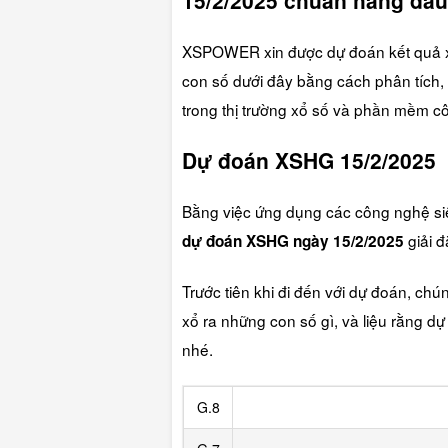
15/2/2025 chuẩn hàng đầu
XSPOWER xin được dự đoán kết quả x
con số dưới đây bằng cách phân tích,
trong thị trường xổ số và phần mềm c
Dự đoán XSHG 15/2/2025
Bằng việc ứng dụng các công nghệ siê
giải đ
dự đoán XSHG ngày 15/2/2025
Trước tiên khi đi đến với dự đoán, ch
xổ ra những con số gì, và liệu rằng d
nhé.
G.8