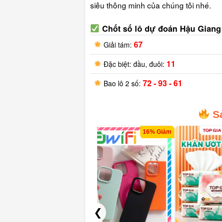
siêu thông minh của chúng tôi nhé.
Chốt số lô dự đoán Hậu Giang 
67
Giải tám:
11
Đặc biệt: đầu, đuôi:
72 - 93 - 61
Bao lô 2 số:
Sả
43% Giảm
16% Giảm
❮