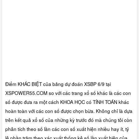
Điểm KHÁC BIỆT của bảng dự đoán XSBP 6/9 tại
XSPOWER55.COM so với các trang xổ số khác là các con
số được đưa ra một cách KHOA HỌC có TÍNH TOÁN khác
hoàn toàn với các con số được chọn bừa. Không chỉ là dựa
trên kết quả xổ số của những kỳ trước đó mà chúng tôi còn
phân tích theo số lần các con số xuất hiện nhiều hay ít, tỷ
lệ phần trăm theo xác xuất thống kê số lần xuất hiện của