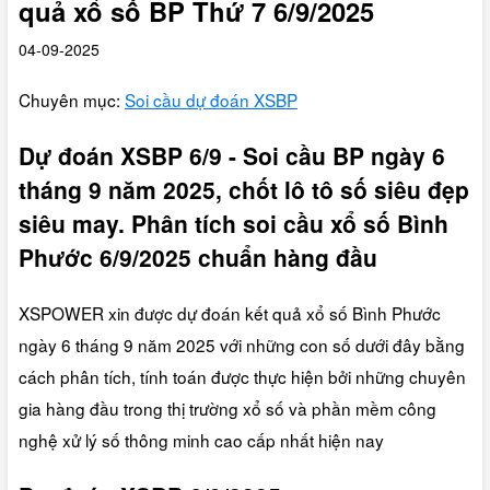
quả xổ số BP Thứ 7 6/9/2025
04-09-2025
Chuyên mục:
Soi cầu dự đoán XSBP
Dự đoán XSBP 6/9 - Soi cầu BP ngày 6
tháng 9 năm 2025, chốt lô tô số siêu đẹp
siêu may. Phân tích soi cầu xổ số Bình
Phước 6/9/2025 chuẩn hàng đầu
XSPOWER xin được dự đoán kết quả xổ số Bình Phước
ngày 6 tháng 9 năm 2025 với những con số dưới đây bằng
cách phân tích, tính toán được thực hiện bởi những chuyên
gia hàng đầu trong thị trường xổ số và phần mềm công
nghệ xử lý số thông minh cao cấp nhất hiện nay