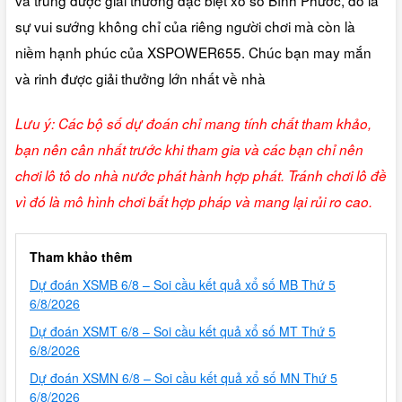
sự vui sướng không chỉ của riêng người chơi mà còn là
niềm hạnh phúc của XSPOWER655. Chúc bạn may mắn
và rinh được giải thưởng lớn nhất về nhà
Lưu ý: Các bộ số dự đoán chỉ mang tính chất tham khảo,
bạn nên cân nhất trước khi tham gia và các bạn chỉ nên
chơi lô tô do nhà nước phát hành hợp phát. Tránh chơi lô đề
vì đó là mô hình chơi bất hợp pháp và mang lại rủi ro cao.
Tham khảo thêm
Dự đoán XSMB 6/8 – Soi cầu kết quả xổ số MB Thứ 5
6/8/2026
Dự đoán XSMT 6/8 – Soi cầu kết quả xổ số MT Thứ 5
6/8/2026
Dự đoán XSMN 6/8 – Soi cầu kết quả xổ số MN Thứ 5
6/8/2026