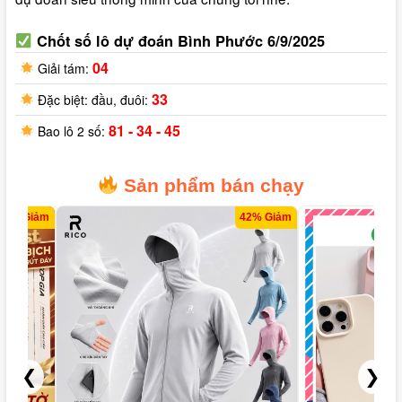
Chốt số lô dự đoán Bình Phước 6/9/2025
04
Giải tám:
33
Đặc biệt: đầu, đuôi:
81 - 34 - 45
Bao lô 2 số:
Sản phẩm bán chạy
40% Giảm
42% Giảm
❮
❯