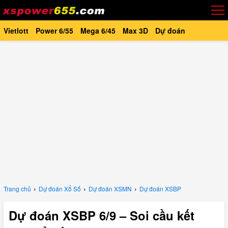
Vietlott
Power 6/55
Mega 6/45
Max 3D
Dự đoán
›
›
›
Trang chủ
Dự đoán Xổ Số
Dự đoán XSMN
Dự đoán XSBP
Dự đoán XSBP 6/9 – Soi cầu kết