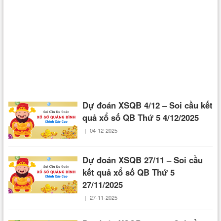
Dự đoán XSQB 4/12 – Soi cầu kết
quả xổ số QB Thứ 5 4/12/2025
04-12-2025
Dự đoán XSQB 27/11 – Soi cầu
kết quả xổ số QB Thứ 5
27/11/2025
27-11-2025