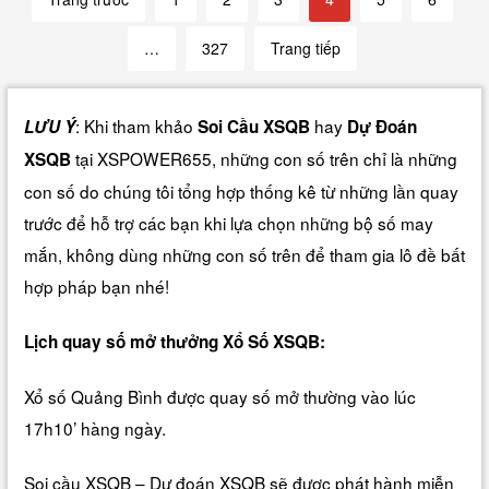
…
327
Trang tiếp
: Khi tham khảo
hay
LƯU Ý
Soi Cầu XSQB
Dự Đoán
tại XSPOWER655, những con số trên chỉ là những
XSQB
con số do chúng tôi tổng hợp thống kê từ những lần quay
trước để hỗ trợ các bạn khi lựa chọn những bộ số may
mắn, không dùng những con số trên để tham gia lô đề bất
hợp pháp bạn nhé!
Lịch quay số mở thưởng Xổ Số XSQB:
Xổ số Quảng Bình được quay số mở thường vào lúc
17h10’ hàng ngày.
Soi cầu XSQB – Dự đoán XSQB sẽ được phát hành miễn