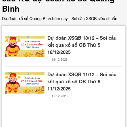
Bình
Dự đoán xổ số Quảng Bình hôm nay - Soi cầu XSQB siêu chuẩn
Dự đoán XSQB 18/12 – Soi cầu
kết quả xổ số QB Thứ 5
18/12/2025
18-12-2025
Dự đoán XSQB 11/12 – Soi cầu
kết quả xổ số QB Thứ 5
11/12/2025
11-12-2025