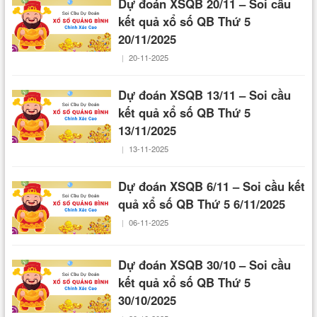
Dự đoán XSQB 20/11 – Soi cầu
kết quả xổ số QB Thứ 5
20/11/2025
20-11-2025
Dự đoán XSQB 13/11 – Soi cầu
kết quả xổ số QB Thứ 5
13/11/2025
13-11-2025
Dự đoán XSQB 6/11 – Soi cầu kết
quả xổ số QB Thứ 5 6/11/2025
06-11-2025
Dự đoán XSQB 30/10 – Soi cầu
kết quả xổ số QB Thứ 5
30/10/2025