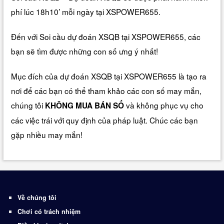
phí lúc 18h10’ mỗi ngày tại XSPOWER655.
Đến với Soi cầu dự đoán XSQB tại XSPOWER655, các
bạn sẽ tìm được những con số ưng ý nhất!
Mục đích của dự đoán XSQB tại XSPOWER655 là tạo ra
nơi để các bạn có thể tham khảo các con số may mắn,
chúng tôi
và không phục vụ cho
KHÔNG MUA BÁN SỐ
các việc trái với quy định của pháp luật. Chúc các bạn
gặp nhiều may mắn!
Về chúng tôi
Chơi có trách nhiệm