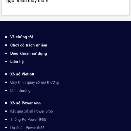
gặp nhiều may mắn!
Về chúng tôi
Chơi có trách nhiệm
Điều khoản sử dụng
Liên hệ
Xổ số Vietlott
Quy trình quay số mở thưởng
Lĩnh thưởng
Xổ số Power 6/55
Kết quả xổ số Power 6/55
Thống Kê Power 6/55
Dự đoán Power 6/55