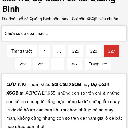
Bình
Dự đoán xổ số Quảng Bình hôm nay - Soi cầu XSQB siêu chuẩn
Chưa có dự đoán nào...
Trang trước
1
…
225
226
227
228
229
…
327
Trang tiếp
: Khi tham khảo
hay
LƯU Ý
Soi Cầu XSQB
Dự Đoán
tại XSPOWER655, những con số trên chỉ là những
XSQB
con số do chúng tôi tổng hợp thống kê từ những lần quay
trước để hỗ trợ các bạn khi lựa chọn những bộ số may
mắn, không dùng những con số trên để tham gia lô đề bất
hợp pháp bạn nhé!