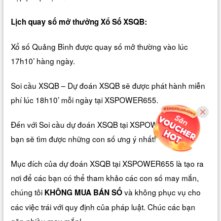
Lịch quay số mở thưởng Xổ Số XSQB:
Xổ số Quảng Bình được quay số mở thường vào lúc
17h10’ hàng ngày.
Soi cầu XSQB – Dự đoán XSQB sẽ được phát hành miễn
phí lúc 18h10’ mỗi ngày tại XSPOWER655.
Đến với Soi cầu dự đoán XSQB tại XSPOWER655, các
bạn sẽ tìm được những con số ưng ý nhất!
Mục đích của dự đoán XSQB tại XSPOWER655 là tạo ra
nơi để các bạn có thể tham khảo các con số may mắn,
chúng tôi
và không phục vụ cho
KHÔNG MUA BÁN SỐ
các việc trái với quy định của pháp luật. Chúc các bạn