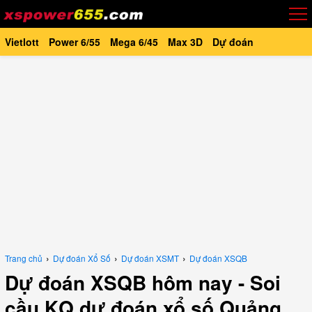
Vietlott
Power 6/55
Mega 6/45
Max 3D
Dự đoán
›
›
›
Trang chủ
Dự đoán Xổ Số
Dự đoán XSMT
Dự đoán XSQB
Dự đoán XSQB hôm nay - Soi
cầu KQ dự đoán xổ số Quảng