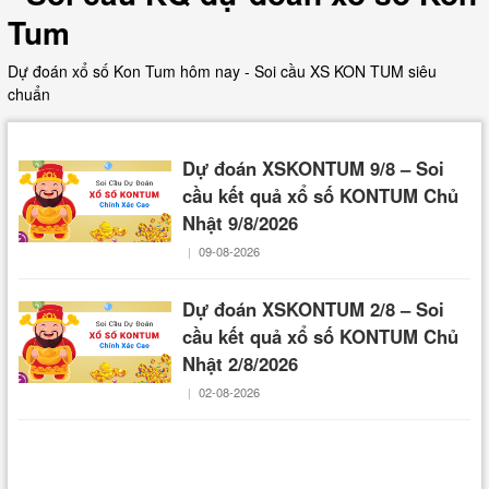
Tum
Dự đoán xổ số Kon Tum hôm nay - Soi cầu XS KON TUM siêu
chuẩn
Dự đoán XSKONTUM 9/8 – Soi
cầu kết quả xổ số KONTUM Chủ
Nhật 9/8/2026
09-08-2026
Dự đoán XSKONTUM 2/8 – Soi
cầu kết quả xổ số KONTUM Chủ
Nhật 2/8/2026
02-08-2026