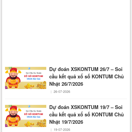
Dự đoán XSKONTUM 26/7 – Soi
cầu kết quả xổ số KONTUM Chủ
Nhật 26/7/2026
26-07-2026
Dự đoán XSKONTUM 19/7 – Soi
cầu kết quả xổ số KONTUM Chủ
Nhật 19/7/2026
19-07-2026