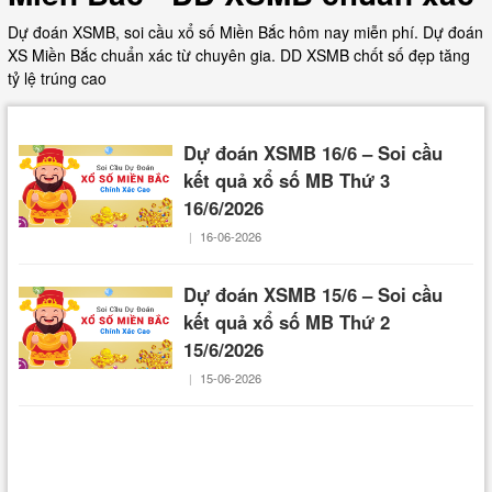
Dự đoán XSMB, soi cầu xổ số Miền Bắc hôm nay miễn phí. Dự đoán
XS Miền Bắc chuẩn xác từ chuyên gia. DD XSMB chốt số đẹp tăng
tỷ lệ trúng cao
Dự đoán XSMB 16/6 – Soi cầu
kết quả xổ số MB Thứ 3
16/6/2026
16-06-2026
Dự đoán XSMB 15/6 – Soi cầu
kết quả xổ số MB Thứ 2
15/6/2026
15-06-2026