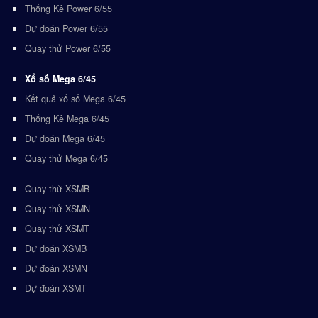
Thống Kê Power 6/55
Dự đoán Power 6/55
Quay thử Power 6/55
Xổ số Mega 6/45
Kết quả xổ số Mega 6/45
Thống Kê Mega 6/45
Dự đoán Mega 6/45
Quay thử Mega 6/45
Quay thử XSMB
Quay thử XSMN
Quay thử XSMT
Dự đoán XSMB
Dự đoán XSMN
Dự đoán XSMT