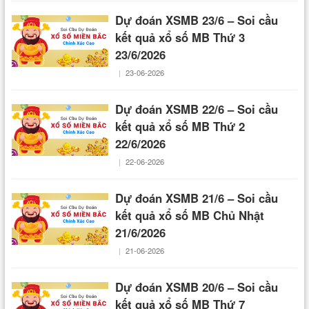
Dự đoán XSMB 23/6 – Soi cầu
kết quả xổ số MB Thứ 3
23/6/2026
23-06-2026
Dự đoán XSMB 22/6 – Soi cầu
kết quả xổ số MB Thứ 2
22/6/2026
22-06-2026
Dự đoán XSMB 21/6 – Soi cầu
kết quả xổ số MB Chủ Nhật
21/6/2026
21-06-2026
Dự đoán XSMB 20/6 – Soi cầu
kết quả xổ số MB Thứ 7