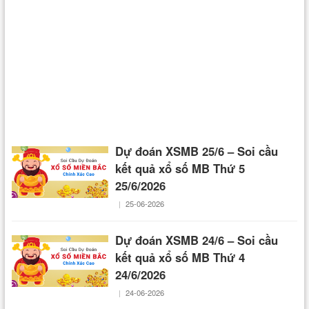
Dự đoán XSMB 25/6 – Soi cầu
kết quả xổ số MB Thứ 5
25/6/2026
25-06-2026
Dự đoán XSMB 24/6 – Soi cầu
kết quả xổ số MB Thứ 4
24/6/2026
24-06-2026