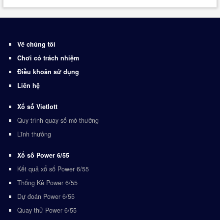
Về chúng tôi
Chơi có trách nhiệm
Điều khoản sử dụng
Liên hệ
Xổ số Vietlott
Quy trình quay số mở thưởng
Lĩnh thưởng
Xổ số Power 6/55
Kết quả xổ số Power 6/55
Thống Kê Power 6/55
Dự đoán Power 6/55
Quay thử Power 6/55