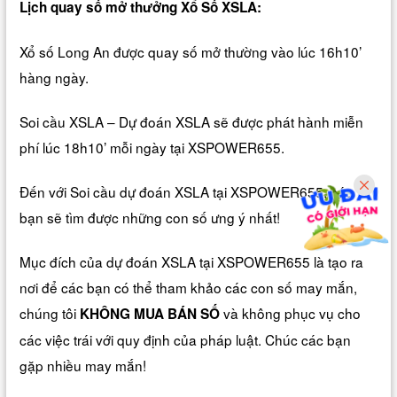
Lịch quay số mở thưởng Xổ Số XSLA:
Xổ số Long An được quay số mở thường vào lúc 16h10’
hàng ngày.
Soi cầu XSLA – Dự đoán XSLA sẽ được phát hành miễn
phí lúc 18h10’ mỗi ngày tại XSPOWER655.
Đến với Soi cầu dự đoán XSLA tại XSPOWER655, các
bạn sẽ tìm được những con số ưng ý nhất!
Mục đích của dự đoán XSLA tại XSPOWER655 là tạo ra
nơi để các bạn có thể tham khảo các con số may mắn,
chúng tôi
và không phục vụ cho
KHÔNG MUA BÁN SỐ
các việc trái với quy định của pháp luật. Chúc các bạn
gặp nhiều may mắn!