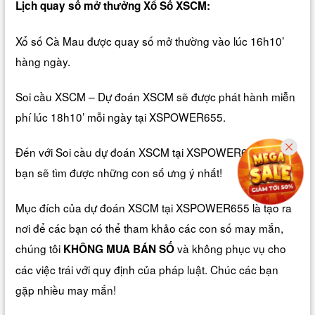
Lịch quay số mở thưởng Xổ Số XSCM:
Xổ số Cà Mau được quay số mở thường vào lúc 16h10’
hàng ngày.
Soi cầu XSCM – Dự đoán XSCM sẽ được phát hành miễn
phí lúc 18h10’ mỗi ngày tại XSPOWER655.
Đến với Soi cầu dự đoán XSCM tại XSPOWER655, các
bạn sẽ tìm được những con số ưng ý nhất!
Mục đích của dự đoán XSCM tại XSPOWER655 là tạo ra
nơi để các bạn có thể tham khảo các con số may mắn,
chúng tôi
và không phục vụ cho
KHÔNG MUA BÁN SỐ
các việc trái với quy định của pháp luật. Chúc các bạn
gặp nhiều may mắn!