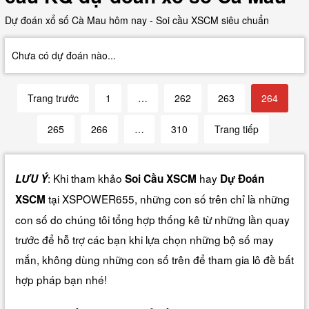
Dự đoán xổ số Cà Mau hôm nay - Soi cầu XSCM siêu chuẩn
Chưa có dự đoán nào...
Trang trước
1
…
262
263
264
265
266
…
310
Trang tiếp
: Khi tham khảo
hay
LƯU Ý
Soi Cầu XSCM
Dự Đoán
tại XSPOWER655, những con số trên chỉ là những
XSCM
con số do chúng tôi tổng hợp thống kê từ những lần quay
trước để hỗ trợ các bạn khi lựa chọn những bộ số may
mắn, không dùng những con số trên để tham gia lô đề bất
hợp pháp bạn nhé!