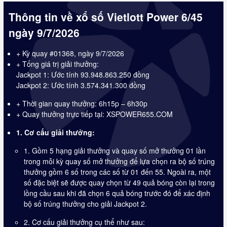
Thông tin về xổ số Vietlott Power 6/45
ngày 9/7/2026
+ Kỳ quay #01368, ngày 9/7/2026
+ Tổng giá trị giải thưởng:
Jackpot 1: Ước tính 93.948.863.250 đồng
Jackpot 2: Ước tính 3.574.341.300 đồng
+ Thời gian quay thưởng: 6h15p – 6h30p
+ Quay thưởng trực tiếp tại: XSPOWER655.COM
1. Cơ cấu giải thưởng:
1. Gồm 5 hạng giải thưởng và quay số mở thưởng 01 lần
trong mỗi kỳ quay số mở thưởng để lựa chọn ra bộ số trúng
thưởng gồm 6 số trong các số từ 01 đến 55. Ngoài ra, một
số đặc biệt sẽ được quay chọn từ 49 quả bóng còn lại trong
lồng cầu sau khi đã chọn 6 quả bóng trước đó để xác định
bộ số trúng thưởng cho giải Jackpot 2.
2. Cơ cấu giải thưởng cụ thể như sau: