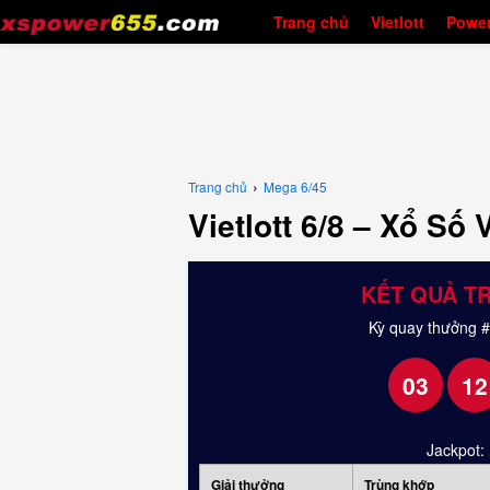
Trang chủ
Vietlott
Power
›
Trang chủ
Mega 6/45
Vietlott 6/8 – Xổ Số
KẾT QUẢ T
Kỳ quay thưởng 
03
12
Jackpot:
Giải thưởng
Trùng khớp