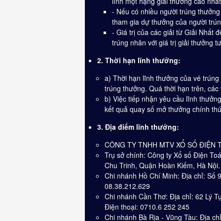
lĩnh một hạng giải thưởng cao nhất
- Nếu có nhiều người trúng thưởng gi
tham gia dự thưởng của người trú
- Giá trị của các giải từ Giải Nhất
trúng nhân với giá trị giải thưởng 
2. Thời hạn lĩnh thưởng:
a) Thời hạn lĩnh thưởng của vé trúng
trúng thưởng. Quá thời hạn trên, các 
b) Việc tiếp nhận yêu cầu lĩnh thưởn
kết quả quay số mở thưởng chính thứ
3. Địa điểm lĩnh thưởng:
CÔNG TY TNHH MTV XỔ SỐ ĐIỆN T
Trụ sở chính: Công ty Xổ số Điện To
Chu Trinh, Quận Hoàn Kiếm, Hà Nội. 
Chi nhánh Hồ Chí Minh: Địa chỉ: Số 
08.38.212.629
Chi nhánh Cần Thơ: Địa chỉ: 62 Lý 
Điện thoại: 0710.6 252 245
Chi nhánh Bà Rịa - Vũng Tàu: Địa c