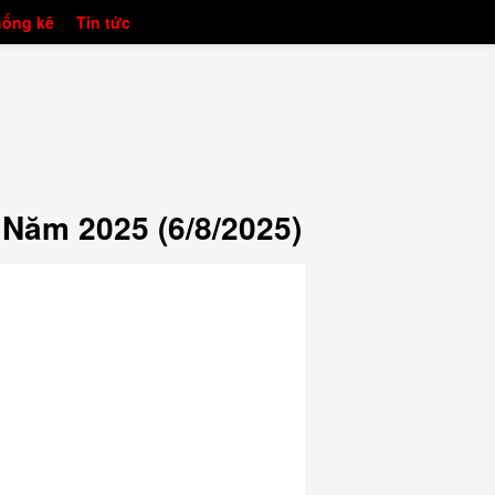
hống kê
Tin tức
8 Năm 2025 (6/8/2025)