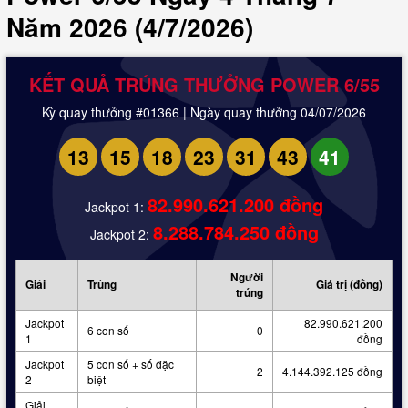
Năm 2026 (4/7/2026)
KẾT QUẢ TRÚNG THƯỞNG POWER 6/55
Kỳ quay thưởng #01366 | Ngày quay thưởng 04/07/2026
13
15
18
23
31
43
41
82.990.621.200 đồng
Jackpot 1:
8.288.784.250 đồng
Jackpot 2:
Người
Giải
Trùng
Giá trị (đồng)
trúng
Jackpot
82.990.621.200
6 con số
0
1
đồng
Jackpot
5 con số + số đặc
2
4.144.392.125 đồng
2
biệt
Giải