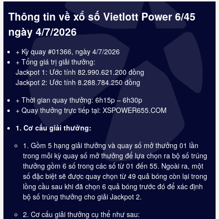
Thông tin về xổ số Vietlott Power 6/45
ngày 4/7/2026
+ Kỳ quay #01366, ngày 4/7/2026
+ Tổng giá trị giải thưởng:
Jackpot 1: Ước tính 82.990.621.200 đồng
Jackpot 2: Ước tính 8.288.784.250 đồng
+ Thời gian quay thưởng: 6h15p – 6h30p
+ Quay thưởng trực tiếp tại: XSPOWER655.COM
1. Cơ cấu giải thưởng:
1. Gồm 5 hạng giải thưởng và quay số mở thưởng 01 lần
trong mỗi kỳ quay số mở thưởng để lựa chọn ra bộ số trúng
thưởng gồm 6 số trong các số từ 01 đến 55. Ngoài ra, một
số đặc biệt sẽ được quay chọn từ 49 quả bóng còn lại trong
lồng cầu sau khi đã chọn 6 quả bóng trước đó để xác định
bộ số trúng thưởng cho giải Jackpot 2.
2. Cơ cấu giải thưởng cụ thể như sau: