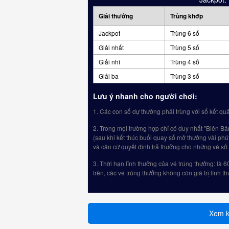
Giải thưởng
Trùng khớp
Jackpot
Trùng 6 số
Giải nhất
Trùng 5 số
Giải nhì
Trùng 4 số
Giải ba
Trùng 3 số
Lưu ý nhanh cho người chơi:
1. Các con số dự thưởng phải trùng với số kết q
2. Trong mọi trường hợp chỉ có duy nhất "Biên
(sau khi kết thúc buổi quay số mở thưởng vài ph
và căn cứ quyết định trả thưởng cho những vé số t
3. Thời hạn lĩnh thưởng của vé trúng thưởng: là 6
trên, các vé trúng thưởng không còn giá trị lĩnh t
Xem k