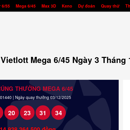
 6/55
Mega 6/45
Max 3D
Keno
Dự đoán
Quay thử
T
ố Vietlott Mega 6/45 Ngày 3 Thán
RÚNG THƯỞNG MEGA 6/45
#01440 | Ngày quay thưởng 03/12/2025
20
23
31
34
14.938.364.500 đồng