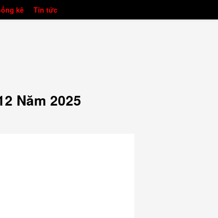
hống kê
Tin tức
g 12 Năm 2025