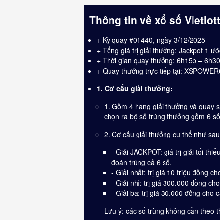
Thông tin về xổ số Vietlo
+ Kỳ quay #01440, ngày 3/12/2025
+ Tổng giá trị giải thưởng: Jackpot 1 ư
+ Thời gian quay thưởng: 6h15p – 6h3
+ Quay thưởng trực tiếp tại: XSPOW
1. Cơ cấu giải thưởng:
1. Gồm 4 hạng giải thưởng và quay s
chọn ra bộ số trúng thưởng gồm 6 số
2. Cơ cấu giải thưởng cụ thể như sau
- Giải JACKPOT: giá trị giải tối thi
đoán trúng cả 6 số.
- Giải nhất: trị giá 10 triệu đồng c
- Giải nhì: trị giá 300.000 đồng cho
- Giải ba: trị giá 30.000 đồng cho c
Lưu ý: các số trùng không cần theo t