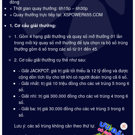
đồng
+ Thời gian quay thưởng: 6h15p – 6h30p
+ Quay thưởng trực tiếp tại: XSPOWER655.COM
1. Cơ cấu giải thưởng:
1. Gồm 4 hạng giải thưởng và quay số mở thưởng 01 lần
trong mỗi kỳ quay số mở thưởng để lựa chọn ra bộ số trúng
thưởng gồm 6 số trong các số từ 01 đến 45.
2. Cơ cấu giải thưởng cụ thể như sau:
- Giải JACKPOT: giá trị giải tối thiểu là 12 tỷ đồng và được
cộng dồn tích lũy cho tới khi có người đoán trúng cả 6 số.
- Giải nhất: trị giá 10 triệu đồng cho các vé trúng 5 trong 6
số.
- Giải nhì: trị giá 300.000 đồng cho các vé trúng 4 trong 6
số.
- Giải ba: trị giá 30.000 đồng cho các vé trùng 3 trong 6
số.
Lưu ý: các số trùng không cần theo thứ tự.