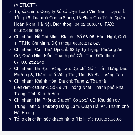
(VIETLOTT)
Trụ sở chính: Công ty Xổ số Điện Toán Việt Nam - Địa chỉ:
Tầng 15, Tòa nhà CornerStone, 16 Phan Chu Trinh, Quận
Hoàn Kiếm, Hà Nội. Điện thoại: 04.62.686.818. FAX:
04.62.686.800
Chi nhánh Hồ Chí Minh: Địa chỉ: Số 93-95, Hàm Nghi, Quận
1, TP.Hồ Chí Minh. Điện thoại: 08.38.212.629
Chi nhánh Cần Thơ: Địa chỉ: 62 Lý Tự Trọng, Phường An
Cư, Quận Ninh Kiều, Thành phố Cần Thơ. Điện thoại:
0710.6 252 245
Chi nhánh Bà Rịa - Vũng Tàu: Địa chỉ: Số 4 Trần Hưng Đạo,
Phường 3, Thành phố Vũng Tàu, Tỉnh Bà Rịa - Vũng Tàu
Chi nhánh Khánh Hòa: Địa chỉ: Tầng 2, Tòa nhà
LienVietPostBank, Số 69-71 Thống Nhất, Thành phố Nha
Trang, Tỉnh Khánh Hòa
Chi nhánh Hải Phòng: Địa chỉ: Số 255/16D, Khu dân cư
Trung Hành 5, Phường Đằng Lâm, Quận Hải An, Thành phố
Hải Phòng
Tổng đài chăm sóc khách hàng (Hotline): 1900.55.68.68