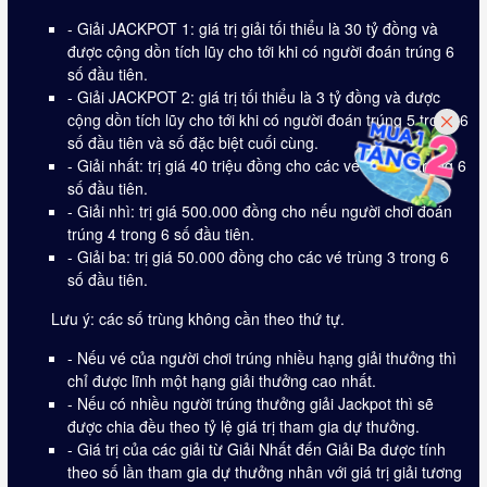
- Giải JACKPOT 1: giá trị giải tối thiểu là 30 tỷ đồng và
được cộng dồn tích lũy cho tới khi có người đoán trúng 6
số đầu tiên.
- Giải JACKPOT 2: giá trị tối thiểu là 3 tỷ đồng và được
cộng dồn tích lũy cho tới khi có người đoán trúng 5 trong 6
số đầu tiên và số đặc biệt cuối cùng.
- Giải nhất: trị giá 40 triệu đồng cho các vé trúng 5 trong 6
số đầu tiên.
- Giải nhì: trị giá 500.000 đồng cho nếu người chơi đoán
trúng 4 trong 6 số đầu tiên.
- Giải ba: trị giá 50.000 đồng cho các vé trùng 3 trong 6
số đầu tiên.
Lưu ý: các số trùng không cần theo thứ tự.
- Nếu vé của người chơi trúng nhiều hạng giải thưởng thì
chỉ được lĩnh một hạng giải thưởng cao nhất.
- Nếu có nhiều người trúng thưởng giải Jackpot thì sẽ
được chia đều theo tỷ lệ giá trị tham gia dự thưởng.
- Giá trị của các giải từ Giải Nhất đến Giải Ba được tính
theo số lần tham gia dự thưởng nhân với giá trị giải tương