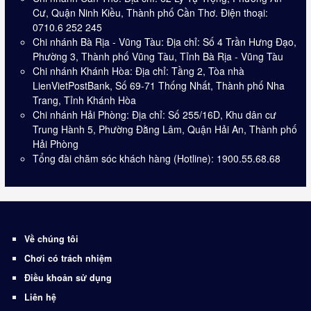
Cư, Quận Ninh Kiều, Thành phố Cần Thơ. Điện thoại:
0710.6 252 245
Chi nhánh Bà Rịa - Vũng Tàu: Địa chỉ: Số 4 Trần Hưng Đạo,
Phường 3, Thành phố Vũng Tàu, Tỉnh Bà Rịa - Vũng Tàu
Chi nhánh Khánh Hòa: Địa chỉ: Tầng 2, Tòa nhà
LienVietPostBank, Số 69-71 Thống Nhất, Thành phố Nha
Trang, Tỉnh Khánh Hòa
Chi nhánh Hải Phòng: Địa chỉ: Số 255/16D, Khu dân cư
Trung Hành 5, Phường Đằng Lâm, Quận Hải An, Thành phố
Hải Phòng
Tổng đài chăm sóc khách hàng (Hotline): 1900.55.68.68
Về chúng tôi
Chơi có trách nhiệm
Điều khoản sử dụng
Liên hệ