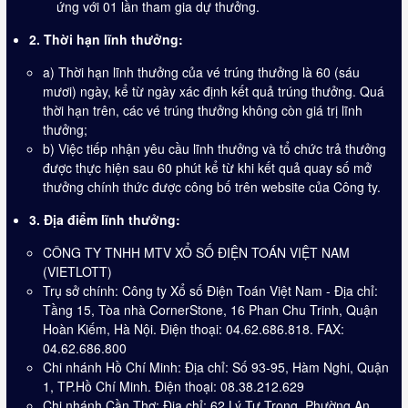
ứng với 01 lần tham gia dự thưởng.
2. Thời hạn lĩnh thưởng:
a) Thời hạn lĩnh thưởng của vé trúng thưởng là 60 (sáu
mươi) ngày, kể từ ngày xác định kết quả trúng thưởng. Quá
thời hạn trên, các vé trúng thưởng không còn giá trị lĩnh
thưởng;
b) Việc tiếp nhận yêu cầu lĩnh thưởng và tổ chức trả thưởng
được thực hiện sau 60 phút kể từ khi kết quả quay số mở
thưởng chính thức được công bố trên website của Công ty.
3. Địa điểm lĩnh thưởng:
CÔNG TY TNHH MTV XỔ SỐ ĐIỆN TOÁN VIỆT NAM
(VIETLOTT)
Trụ sở chính: Công ty Xổ số Điện Toán Việt Nam - Địa chỉ:
Tầng 15, Tòa nhà CornerStone, 16 Phan Chu Trinh, Quận
Hoàn Kiếm, Hà Nội. Điện thoại: 04.62.686.818. FAX:
04.62.686.800
Chi nhánh Hồ Chí Minh: Địa chỉ: Số 93-95, Hàm Nghi, Quận
1, TP.Hồ Chí Minh. Điện thoại: 08.38.212.629
Chi nhánh Cần Thơ: Địa chỉ: 62 Lý Tự Trọng, Phường An