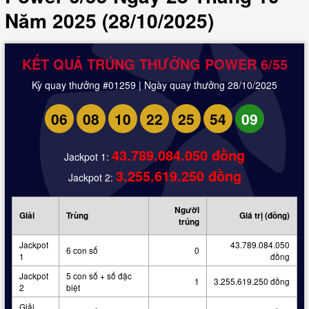
Năm 2025 (28/10/2025)
KẾT QUẢ TRÚNG THƯỞNG POWER 6/55
Kỳ quay thưởng #01259 | Ngày quay thưởng 28/10/2025
06
08
10
22
25
54
09
43.789.084.050 đồng
Jackpot 1:
3.255.619.250 đồng
Jackpot 2:
Người
Giải
Trùng
Giá trị (đồng)
trúng
Jackpot
43.789.084.050
6 con số
0
1
đồng
Jackpot
5 con số + số đặc
1
3.255.619.250 đồng
2
biệt
Giải