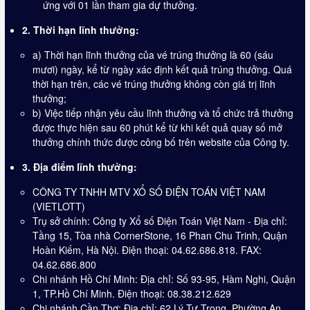
ứng với 01 lần tham gia dự thưởng.
2. Thời hạn lĩnh thưởng:
a) Thời hạn lĩnh thưởng của vé trúng thưởng là 60 (sáu
mươi) ngày, kể từ ngày xác định kết quả trúng thưởng. Quá
thời hạn trên, các vé trúng thưởng không còn giá trị lĩnh
thưởng;
b) Việc tiếp nhận yêu cầu lĩnh thưởng và tổ chức trả thưởng
được thực hiện sau 60 phút kể từ khi kết quả quay số mở
thưởng chính thức được công bố trên website của Công ty.
3. Địa điểm lĩnh thưởng:
CÔNG TY TNHH MTV XỔ SỐ ĐIỆN TOÁN VIỆT NAM
(VIETLOTT)
Trụ sở chính: Công ty Xổ số Điện Toán Việt Nam - Địa chỉ:
Tầng 15, Tòa nhà CornerStone, 16 Phan Chu Trinh, Quận
Hoàn Kiếm, Hà Nội. Điện thoại: 04.62.686.818. FAX:
04.62.686.800
Chi nhánh Hồ Chí Minh: Địa chỉ: Số 93-95, Hàm Nghi, Quận
1, TP.Hồ Chí Minh. Điện thoại: 08.38.212.629
Chi nhánh Cần Thơ: Địa chỉ: 62 Lý Tự Trọng, Phường An