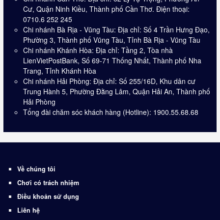
Cư, Quận Ninh Kiều, Thành phố Cần Thơ. Điện thoại:
0710.6 252 245
Chi nhánh Bà Rịa - Vũng Tàu: Địa chỉ: Số 4 Trần Hưng Đạo,
Phường 3, Thành phố Vũng Tàu, Tỉnh Bà Rịa - Vũng Tàu
Chi nhánh Khánh Hòa: Địa chỉ: Tầng 2, Tòa nhà
LienVietPostBank, Số 69-71 Thống Nhất, Thành phố Nha
Trang, Tỉnh Khánh Hòa
Chi nhánh Hải Phòng: Địa chỉ: Số 255/16D, Khu dân cư
Trung Hành 5, Phường Đằng Lâm, Quận Hải An, Thành phố
Hải Phòng
Tổng đài chăm sóc khách hàng (Hotline): 1900.55.68.68
Về chúng tôi
Chơi có trách nhiệm
Điều khoản sử dụng
Liên hệ