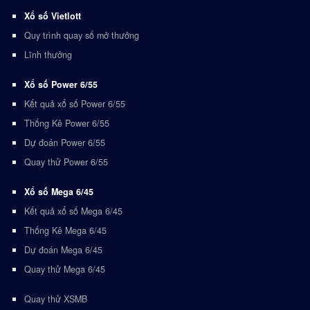
Xổ số Vietlott
Quy trình quay số mở thưởng
Lĩnh thưởng
Xổ số Power 6/55
Kết quả xổ số Power 6/55
Thống Kê Power 6/55
Dự đoán Power 6/55
Quay thử Power 6/55
Xổ số Mega 6/45
Kết quả xổ số Mega 6/45
Thống Kê Mega 6/45
Dự đoán Mega 6/45
Quay thử Mega 6/45
Quay thử XSMB