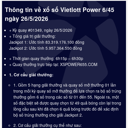
Thông tin về xổ số Vietlott Power 6/45
ngày 26/5/2026
+ Kỳ quay #01349, ngày 26/5/2026
+ Tổng giá trị giải thưởng:
Jackpot 1: Ước tính 83.319.176.100 đồng
Jackpot 2: Ước tính 5.957.364.550 đồng
+ Thời gian quay thưởng: 6h15p – 6h30p
+ Quay thưởng trực tiếp tại: XSPOWER655.COM
1. Cơ cấu giải thưởng:
1. Gồm 5 hạng giải thưởng và quay số mở thưởng 01 lần
trong mỗi kỳ quay số mở thưởng để lựa chọn ra bộ số trúng
thưởng gồm 6 số trong các số từ 01 đến 55. Ngoài ra, một
số đặc biệt sẽ được quay chọn từ 49 quả bóng còn lại trong
lồng cầu sau khi đã chọn 6 quả bóng trước đó để xác định
bộ số trúng thưởng cho giải Jackpot 2.
2. Cơ cấu giải thưởng cụ thể như sau: