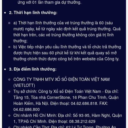
ứng với 01 lần tham gia dự thưởng.
2. Thời hạn lĩnh thưởng:
a) Thời hạn lĩnh thưởng của vé trúng thưởng là 60 (sáu
mươi) ngày, kể từ ngày xác định kết quả trúng thưởng. Quá
thời hạn trên, các vé trúng thưởng không còn giá trị lĩnh
thưởng;
b) Việc tiếp nhận yêu cầu lĩnh thưởng và tổ chức trả thưởng
được thực hiện sau 60 phút kể từ khi kết quả quay số mở
thưởng chính thức được công bố trên website của Công ty.
3. Địa điểm lĩnh thưởng:
CÔNG TY TNHH MTV XỔ SỐ ĐIỆN TOÁN VIỆT NAM
(VIETLOTT)
Trụ sở chính: Công ty Xổ số Điện Toán Việt Nam - Địa chỉ:
Tầng 15, Tòa nhà CornerStone, 16 Phan Chu Trinh, Quận
Hoàn Kiếm, Hà Nội. Điện thoại: 04.62.686.818. FAX:
04.62.686.800
Chi nhánh Hồ Chí Minh: Địa chỉ: Số 93-95, Hàm Nghi, Quận
1, TP.Hồ Chí Minh. Điện thoại: 08.38.212.629
Chi nhánh Cần Thơ: Địa chỉ: 62 Lý Tự Trọng, Phường An