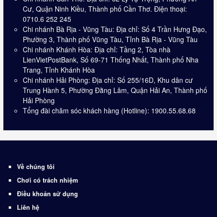
Cư, Quận Ninh Kiều, Thành phố Cần Thơ. Điện thoại:
0710.6 252 245
Chi nhánh Bà Rịa - Vũng Tàu: Địa chỉ: Số 4 Trần Hưng Đạo,
Phường 3, Thành phố Vũng Tàu, Tỉnh Bà Rịa - Vũng Tàu
Chi nhánh Khánh Hòa: Địa chỉ: Tầng 2, Tòa nhà
LienVietPostBank, Số 69-71 Thống Nhất, Thành phố Nha
Trang, Tỉnh Khánh Hòa
Chi nhánh Hải Phòng: Địa chỉ: Số 255/16D, Khu dân cư
Trung Hành 5, Phường Đằng Lâm, Quận Hải An, Thành phố
Hải Phòng
Tổng đài chăm sóc khách hàng (Hotline): 1900.55.68.68
Về chúng tôi
Chơi có trách nhiệm
Điều khoản sử dụng
Liên hệ