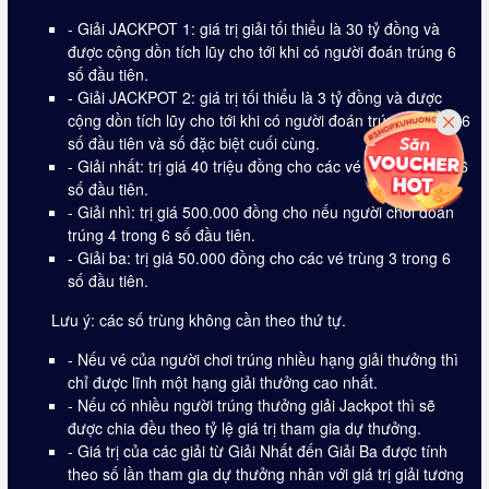
- Giải JACKPOT 1: giá trị giải tối thiểu là 30 tỷ đồng và
được cộng dồn tích lũy cho tới khi có người đoán trúng 6
số đầu tiên.
- Giải JACKPOT 2: giá trị tối thiểu là 3 tỷ đồng và được
cộng dồn tích lũy cho tới khi có người đoán trúng 5 trong 6
số đầu tiên và số đặc biệt cuối cùng.
- Giải nhất: trị giá 40 triệu đồng cho các vé trúng 5 trong 6
số đầu tiên.
- Giải nhì: trị giá 500.000 đồng cho nếu người chơi đoán
trúng 4 trong 6 số đầu tiên.
- Giải ba: trị giá 50.000 đồng cho các vé trùng 3 trong 6
số đầu tiên.
Lưu ý: các số trùng không cần theo thứ tự.
- Nếu vé của người chơi trúng nhiều hạng giải thưởng thì
chỉ được lĩnh một hạng giải thưởng cao nhất.
- Nếu có nhiều người trúng thưởng giải Jackpot thì sẽ
được chia đều theo tỷ lệ giá trị tham gia dự thưởng.
- Giá trị của các giải từ Giải Nhất đến Giải Ba được tính
theo số lần tham gia dự thưởng nhân với giá trị giải tương