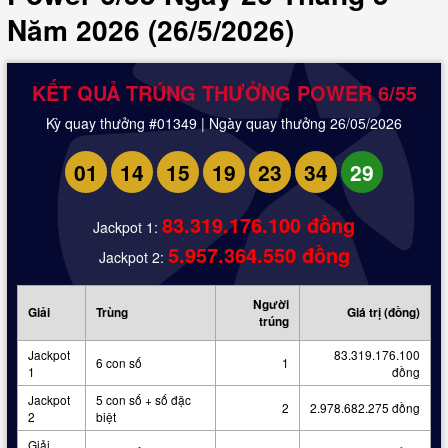
Năm 2026 (26/5/2026)
KẾT QUẢ TRÚNG THƯỞNG POWER 6/55
Kỳ quay thưởng #01349 | Ngày quay thưởng 26/05/2026
01
14
15
19
23
34
29
83.319.176.100 đồng
Jackpot 1:
5.957.364.550 đồng
Jackpot 2:
Người
Giải
Trùng
Giá trị (đồng)
trúng
Jackpot
83.319.176.100
6 con số
1
1
đồng
Jackpot
5 con số + số đặc
2
2.978.682.275 đồng
2
biệt
Giải