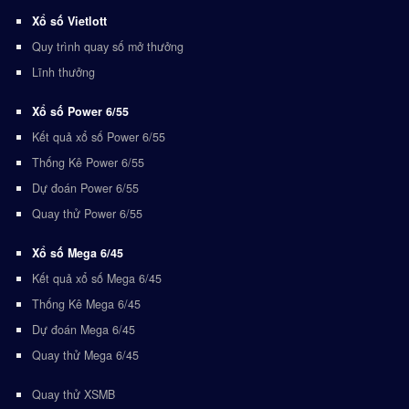
Xổ số Vietlott
Quy trình quay số mở thưởng
Lĩnh thưởng
Xổ số Power 6/55
Kết quả xổ số Power 6/55
Thống Kê Power 6/55
Dự đoán Power 6/55
Quay thử Power 6/55
Xổ số Mega 6/45
Kết quả xổ số Mega 6/45
Thống Kê Mega 6/45
Dự đoán Mega 6/45
Quay thử Mega 6/45
Quay thử XSMB