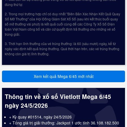
đúng thứ tự.
2. Trong mọi trường hợp chỉ có duy nhất "Biên Bản Xác Nhận Kết Quả Quay
Số Mở Thưởng" của Hội Đồng Giám Sát Xổ Số (sau khi kết thúc buổi quay
số mở thưởng vài phút) là kết quả cuối cùng để các Công Ty Xổ Số Điện
toán Việt Nam công bố và căn cứ quyết định trả thưởng cho những vé số
trúng giải.
3. Thời hạn lĩnh thưởng của vé trúng thưởng: là 60 (sáu mươi) ngày, kể từ
ngày xác định kết quả trúng thưởng. Quá thời hạn trên, các vé trúng thưởng
không còn giá trị lĩnh thưởng.
Xem kết quả Mega 6/45 mới nhất
Thông tin về xổ số Vietlott Mega 6/45
ngày 24/5/2026
+ Kỳ quay #01514, ngày 24/5/2026
+ Tổng giá trị giải thưởng: Jackpot 1 ước tính 36.108.182.500