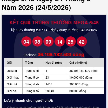
Năm 2026 (24/5/2026)
KẾT QUẢ TRÚNG THƯỞNG MEGA 6/45
Kỳ quay thưởng #01514 | Ngày quay thưởng 24/05/2026
04
08
09
14
25
42
36.108.182.500 đồng
Jackpot:
Giải
Trùng
Người trúng
Giá trị (đồng)
Jackpot
Trùng 6 số
1
36.108.182.500 đồng
Giải nhất
Trùng 5 số
23
10.000.000 đồng
Giải nhì
Trùng 4 số
1418
300.000 đồng
Giải ba
Trùng 3 số
23640
30.000 đồng
Lưu ý nhanh cho người chơi:
1. Các con số dự thưởng phải trùng với số kết quả nhưng không cần theo