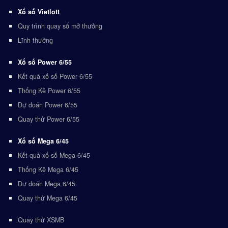
Xổ số Vietlott
Quy trình quay số mở thưởng
Lĩnh thưởng
Xổ số Power 6/55
Kết quả xổ số Power 6/55
Thống Kê Power 6/55
Dự đoán Power 6/55
Quay thử Power 6/55
Xổ số Mega 6/45
Kết quả xổ số Mega 6/45
Thống Kê Mega 6/45
Dự đoán Mega 6/45
Quay thử Mega 6/45
Quay thử XSMB