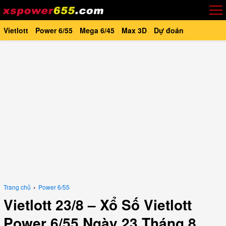
Vietlott
Power 6/55
Mega 6/45
Max 3D
Dự đoán
›
Trang chủ
Power 6/55
Vietlott 23/8 – Xổ Số Vietlott
Power 6/55 Ngày 23 Tháng 8