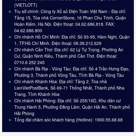
(VIETLOTT)
Trụ sở chính: Công ty Xổ số Điện Toán Việt Nam - Địa chỉ:
Tầng 15, Tòa nhà CornerStone, 16 Phan Chu Trinh, Quận
Hoàn Kiếm, Hà Nội. Điện thoại: 04.62.686.818. FAX:
04.62.686.800
Chi nhánh Hồ Chí Minh: Địa chỉ: Số 93-95, Hàm Nghi, Quận
1, TP.Hồ Chí Minh. Điện thoại: 08.38.212.629
Chi nhánh Cần Thơ: Địa chỉ: 62 Lý Tự Trọng, Phường An
Cư, Quận Ninh Kiều, Thành phố Cần Thơ. Điện thoại:
0710.6 252 245
Chi nhánh Bà Rịa - Vũng Tàu: Địa chỉ: Số 4 Trần Hưng Đạo,
Phường 3, Thành phố Vũng Tàu, Tỉnh Bà Rịa - Vũng Tàu
Chi nhánh Khánh Hòa: Địa chỉ: Tầng 2, Tòa nhà
LienVietPostBank, Số 69-71 Thống Nhất, Thành phố Nha
Trang, Tỉnh Khánh Hòa
Chi nhánh Hải Phòng: Địa chỉ: Số 255/16D, Khu dân cư
Trung Hành 5, Phường Đằng Lâm, Quận Hải An, Thành phố
Hải Phòng
Tổng đài chăm sóc khách hàng (Hotline): 1900.55.68.68