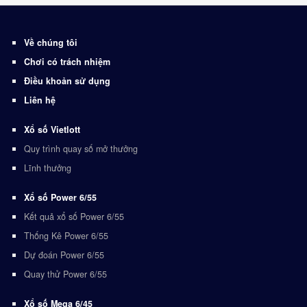
Về chúng tôi
Chơi có trách nhiệm
Điều khoản sử dụng
Liên hệ
Xổ số Vietlott
Quy trình quay số mở thưởng
Lĩnh thưởng
Xổ số Power 6/55
Kết quả xổ số Power 6/55
Thống Kê Power 6/55
Dự đoán Power 6/55
Quay thử Power 6/55
Xổ số Mega 6/45