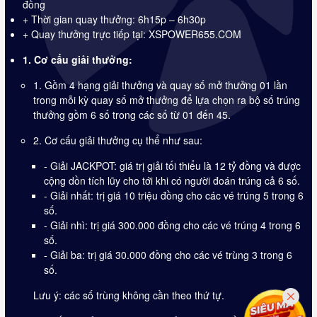
đồng
+ Thời gian quay thưởng: 6h15p – 6h30p
+ Quay thưởng trực tiếp tại: XSPOWER655.COM
1. Cơ cấu giải thưởng:
1. Gồm 4 hạng giải thưởng và quay số mở thưởng 01 lần
trong mỗi kỳ quay số mở thưởng để lựa chọn ra bộ số trúng
thưởng gồm 6 số trong các số từ 01 đến 45.
2. Cơ cấu giải thưởng cụ thể như sau:
- Giải JACKPOT: giá trị giải tối thiểu là 12 tỷ đồng và được
cộng dồn tích lũy cho tới khi có người đoán trúng cả 6 số.
- Giải nhất: trị giá 10 triệu đồng cho các vé trúng 5 trong 6
số.
- Giải nhì: trị giá 300.000 đồng cho các vé trúng 4 trong 6
số.
- Giải ba: trị giá 30.000 đồng cho các vé trùng 3 trong 6
số.
Lưu ý: các số trùng không cần theo thứ tự.