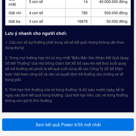
5 con số
14
40.000.000 đồng
nhất
Giải nhì
4 con số
785
500.000 đồng
Giải ba
3 con số
16976
50.000 đồng
Lưu ý nhanh cho người chơi:
1. Các con số dự thưởng phải trùng với số kết quả nhưng không cần theo
đúng thứ tự.
2. Trong mọi trường hợp chỉ có duy nhất "Biên Bản Xác Nhận Kết Quả Quay
Số Mở Thưởng" của Hội Đồng Giám Sát Xổ Số (sau khi kết thúc buổi quay
số mở thưởng vài phút) là kết quả cuối cùng để các Công Ty Xổ Số Điện
toán Việt Nam công bố và căn cứ quyết định trả thưởng cho những vé số
trúng giải.
3. Thời hạn lĩnh thưởng của vé trúng thưởng: là 60 (sáu mươi) ngày, kể từ
ngày xác định kết quả trúng thưởng. Quá thời hạn trên, các vé trúng thưởng
không còn giá trị lĩnh thưởng.
Xem kết quả Power 6/55 mới nhất