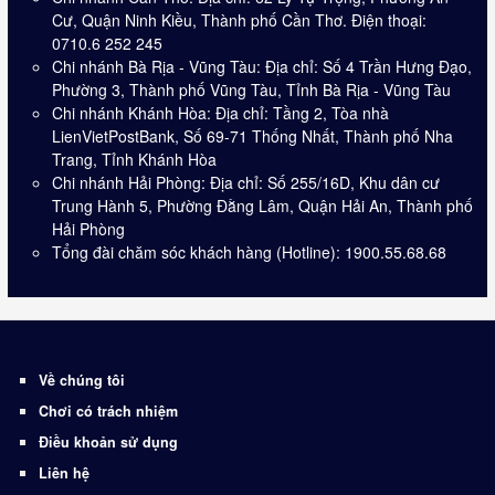
Cư, Quận Ninh Kiều, Thành phố Cần Thơ. Điện thoại:
0710.6 252 245
Chi nhánh Bà Rịa - Vũng Tàu: Địa chỉ: Số 4 Trần Hưng Đạo,
Phường 3, Thành phố Vũng Tàu, Tỉnh Bà Rịa - Vũng Tàu
Chi nhánh Khánh Hòa: Địa chỉ: Tầng 2, Tòa nhà
LienVietPostBank, Số 69-71 Thống Nhất, Thành phố Nha
Trang, Tỉnh Khánh Hòa
Chi nhánh Hải Phòng: Địa chỉ: Số 255/16D, Khu dân cư
Trung Hành 5, Phường Đằng Lâm, Quận Hải An, Thành phố
Hải Phòng
Tổng đài chăm sóc khách hàng (Hotline): 1900.55.68.68
Về chúng tôi
Chơi có trách nhiệm
Điều khoản sử dụng
Liên hệ