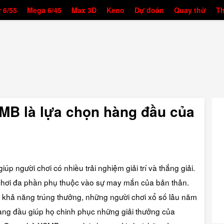
 6/55
Mega 6/45
Max 3D
Keno
Dự đoán
Quay thử
T
MB là lựa chọn hàng đầu của
iúp người chơi có nhiều trải nghiệm giải trí và thắng giải.
i chơi đa phần phụ thuộc vào sự may mắn của bản thân.
 khả năng trúng thưởng, những người chơi xổ số lâu năm
hàng đầu giúp họ chinh phục những giải thưởng của