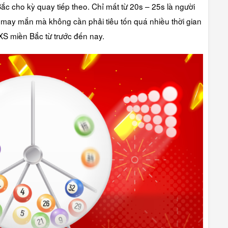
 Bắc cho kỳ quay tiếp theo. Chỉ mất từ 20s – 25s là người
 may mắn mà không cần phải tiêu tốn quá nhiều thời gian
S miền Bắc từ trước đến nay.