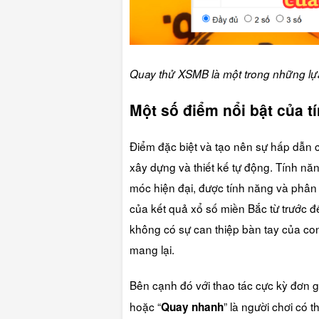
Quay thử XSMB là một trong những lự
Một số điểm nổi bật của 
Điểm đặc biệt và tạo nên sự hấp dẫn 
xây dựng và thiết kế tự động. Tính n
móc hiện đại, được tính năng và phân tí
của kết quả xổ số miền Bắc từ trước 
không có sự can thiệp bàn tay của co
mang lại.
Bên cạnh đó với thao tác cực kỳ đơn g
hoặc “
” là người chơi có
Quay nhanh