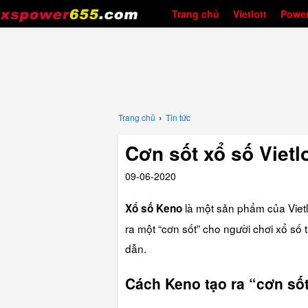
Trang chủ
Vietlott
Power
›
Trang chủ
Tin tức
Cơn sốt xổ số Vietl
09-06-2020
là một sản phẩm của Vietl
Xổ số Keno
ra một “cơn sốt” cho người chơi xổ số
dẫn.
Cách Keno tạo ra “cơn sốt