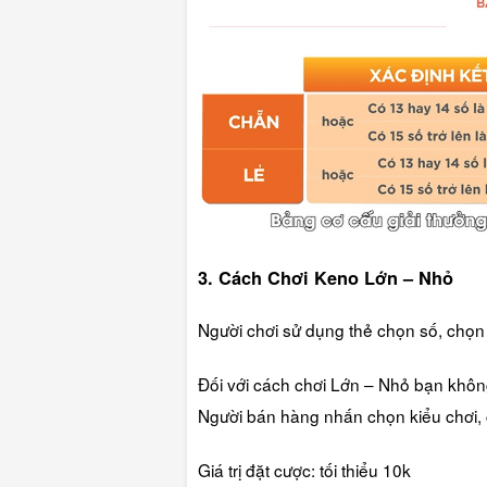
3. Cách Chơi Keno Lớn – Nhỏ
Người chơi sử dụng thẻ chọn số, chọn
Đối với cách chơi Lớn – Nhỏ bạn khôn
Người bán hàng nhấn chọn kiểu chơi, ch
Giá trị đặt cược: tối thiểu 10k