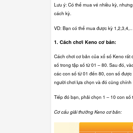
Lưu ý: Có thể mua vé nhiều kỳ, nhưng 
cách kỳ.
VD: Bạn có thể mua được kỳ 1,2,3,4,
1. Cách chơi Keno cơ bản:
Cách chơi cơ bản của xổ số Keno rất đ
số trong tập số từ 01 – 80. Sau đó, và
các con số từ 01 đến 80, con số được 
người chơi lựa chọn và đó cũng chính l
Tiếp đó bạn, phải chọn 1 – 10 con số 
Cơ cấu giải thưởng Keno cơ bản: