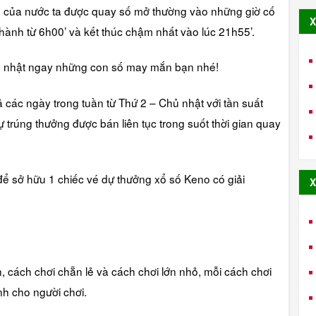
g của nước ta được quay số mở thường vào những giờ cố
X
hành từ 6h00’ và kết thúc chậm nhất vào lúc 21h55’.
 nhật ngay những con số may mắn bạn nhé!
các ngày trong tuần từ Thứ 2 – Chủ nhật với tần suất
 trúng thưởng được bán liên tục trong suốt thời gian quay
để sở hữu 1 chiếc vé dự thưởng xổ số Keno có giải
X
, cách chơi chẵn lẻ và cách chơi lớn nhỏ, mỗi cách chơi
h cho người chơi.