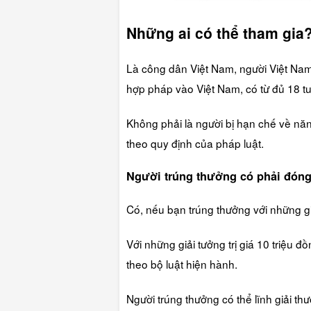
Những ai có thể tham gia
Là công dân Việt Nam, người Việt Na
hợp pháp vào Việt Nam, có từ đủ 18 tuổ
Không phải là người bị hạn chế về nă
theo quy định của pháp luật.
Người trúng thưởng có phải đóng
Có, nếu bạn trúng thưởng với những giả
Với những giải tưởng trị giá 10 triệu 
theo bộ luật hiện hành.
Người trúng thưởng có thể lĩnh giải t