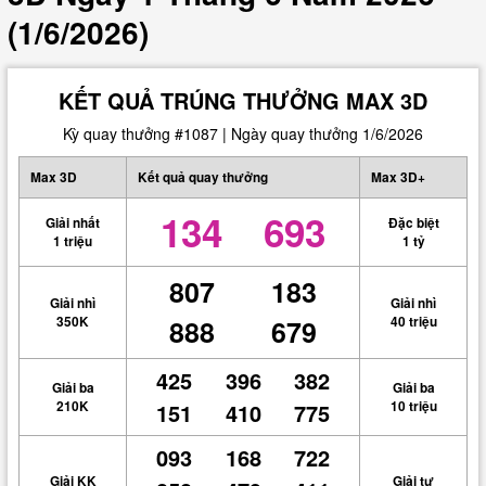
(1/6/2026)
KẾT QUẢ TRÚNG THƯỞNG MAX 3D
Kỳ quay thưởng #1087 | Ngày quay thưởng 1/6/2026
Max 3D
Kết quả quay thưởng
Max 3D+
134
693
Giải nhất
Đặc biệt
1 triệu
1 tỷ
807
183
Giải nhì
Giải nhì
350K
888
679
40 triệu
425
396
382
Giải ba
Giải ba
210K
151
410
775
10 triệu
093
168
722
Giải KK
Giải tư