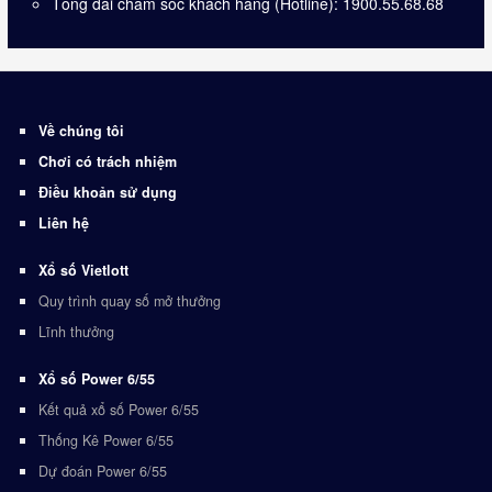
Tổng đài chăm sóc khách hàng (Hotline): 1900.55.68.68
Về chúng tôi
Chơi có trách nhiệm
Điều khoản sử dụng
Liên hệ
Xổ số Vietlott
Quy trình quay số mở thưởng
Lĩnh thưởng
Xổ số Power 6/55
Kết quả xổ số Power 6/55
Thống Kê Power 6/55
Dự đoán Power 6/55