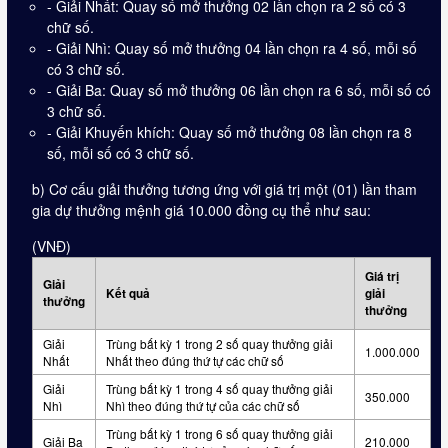
- Giải Nhất: Quay số mở thưởng 02 lần chọn ra 2 số có 3
chữ số.
- Giải Nhì: Quay số mở thưởng 04 lần chọn ra 4 số, mỗi số
có 3 chữ số.
- Giải Ba: Quay số mở thưởng 06 lần chọn ra 6 số, mỗi số có
3 chữ số.
- Giải Khuyến khích: Quay số mở thưởng 08 lần chọn ra 8
số, mỗi số có 3 chữ số.
b) Cơ cấu giải thưởng tương ứng với giá trị một (01) lần tham
gia dự thưởng mệnh giá 10.000 đồng cụ thể như sau:
(VNĐ)
Giá trị
Giải
Kết quả
giải
thưởng
thưởng
Giải
Trùng bất kỳ 1 trong 2 số quay thưởng giải
1.000.000
Nhất
Nhất theo đúng thứ tự các chữ số
Giải
Trùng bất kỳ 1 trong 4 số quay thưởng giải
350.000
Nhì
Nhì theo đúng thứ tự của các chữ số
Trùng bất kỳ 1 trong 6 số quay thưởng giải
Giải Ba
210.000