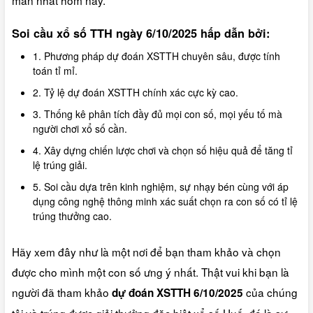
Soi cầu xổ số TTH ngày 6/10/2025 hấp dẫn bởi:
1. Phương pháp dự đoán XSTTH chuyên sâu, được tính
toán tỉ mỉ.
2. Tỷ lệ dự đoán XSTTH chính xác cực kỳ cao.
3. Thống kê phân tích đầy đủ mọi con số, mọi yếu tố mà
người chơi xổ số cần.
4. Xây dựng chiến lược chơi và chọn số hiệu quả để tăng tỉ
lệ trúng giải.
5. Soi cầu dựa trên kinh nghiệm, sự nhạy bén cùng với áp
dụng công nghệ thông minh xác suất chọn ra con số có tỉ lệ
trúng thưởng cao.
Hãy xem đây như là một nơi để bạn tham khảo và chọn
được cho mình một con số ưng ý nhất. Thật vui khi bạn là
người đã tham khảo
của chúng
dự đoán XSTTH 6/10/2025
tôi và trúng được giải thưởng đặc biệt xổ số Huế, đó là sự