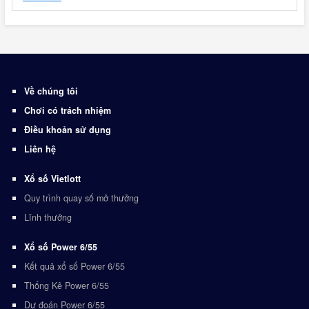
Về chúng tôi
Chơi có trách nhiệm
Điều khoản sử dụng
Liên hệ
Xổ số Vietlott
Quy trình quay số mở thưởng
Lĩnh thưởng
Xổ số Power 6/55
Kết quả xổ số Power 6/55
Thống Kê Power 6/55
Dự đoán Power 6/55