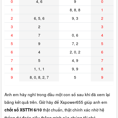
0
4
,
6
9
0
1
8
,
8
,
8
1
2
6
,
5
,
6
9
,
3
2
3
2
3
4
7
0
,
6
4
5
9
7
,
2
5
6
4
2
,
0
,
2
6
7
5
4
,
9
7
8
1
,
1
,
1
9
,
9
8
9
8
,
0
,
8
,
2
,
7
5
9
Anh em hãy nghĩ trong đầu một con số sau khi đã xem lại
bảng kết quả trên. Giờ hãy để Xspower655 giúp anh em
thật chuẩn, thật chính xác nhờ hệ
chốt số XSTTH 6/10
thống dự đoán siêu thông minh của chúng tôi nhé.