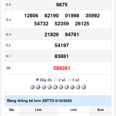
9675
G.5
12806
82190
01998
35992
G.4
54732
52359
26125
21826
94781
G.3
54197
G.2
83881
G.1
589281
ĐB
Đầy đủ
2 số
3 số
0
1
2
3
4
5
6
7
8
9
Bảng thống kê loto XSTTH 5/10/2025
Đầu
Lôtô
Lôtô
Đuôi