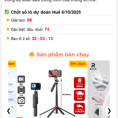
Chốt số lô dự đoán Huế 6/10/2025
98
Giải tám:
74
Đặc biệt: đầu, đuôi:
32 - 53 - 13
Bao lô 2 số:
Sản phẩm bán chạy
0% Giảm
38% Giảm
❮
❯