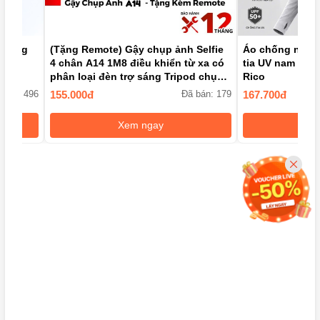
l Dùng
(Tặng Remote) Gậy chụp ảnh Selfie
Áo chống nắng 
ẹ Bền
4 chân A14 1M8 điều khiển từ xa có
tia UV nam nữ 
phân loại đèn trợ sáng Tripod chụp
Rico
ảnh SPO1
155.000đ
167.700đ
 bán: 496
Đã bán: 179
Xem ngay
X