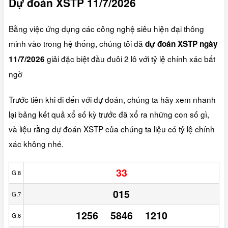
Dự đoán XSTP 11/7/2026
Bằng việc ứng dụng các công nghệ siêu hiện đại thông
minh vào trong hệ thống, chúng tôi đã
dự đoán XSTP ngày
giải đặc biệt đầu đuôi 2 lô với tỷ lệ chính xác bất
11/7/2026
ngờ
Trước tiên khi đi đến với dự đoán, chúng ta hãy xem nhanh
lại bảng kết quả xổ số kỳ trước đã xổ ra những con số gì,
và liệu rằng dự đoán XSTP của chúng ta liệu có tỷ lệ chính
xác không nhé.
33
G.8
015
G.7
1256
5846
1210
G.6