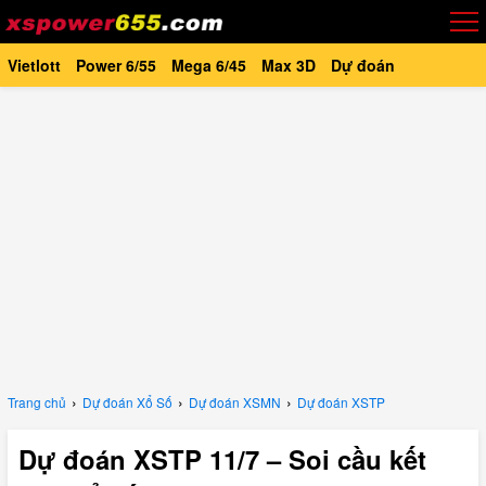
Vietlott
Power 6/55
Mega 6/45
Max 3D
Dự đoán
›
›
›
Trang chủ
Dự đoán Xổ Số
Dự đoán XSMN
Dự đoán XSTP
Dự đoán XSTP 11/7 – Soi cầu kết