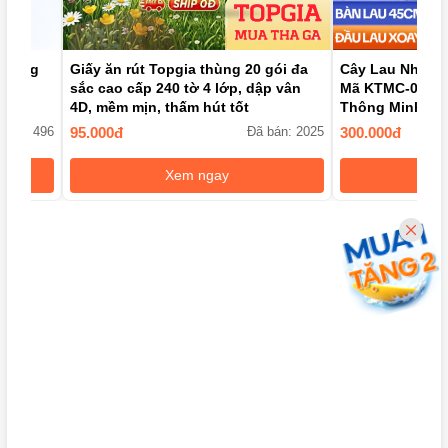
l Dùng
Giấy ăn rút Topgia thùng 20 gói đa
Cây Lau Nhà T
ẹ Bền
sắc cao cấp 240 tờ 4 lớp, dập vân
Mã KTMC-01, Ch
4D, mềm mịn, thấm hút tốt
Thông Minh Xoa
Lau
95.000đ
300.000đ
 bán: 496
Đã bán: 2025
Xem ngay
X