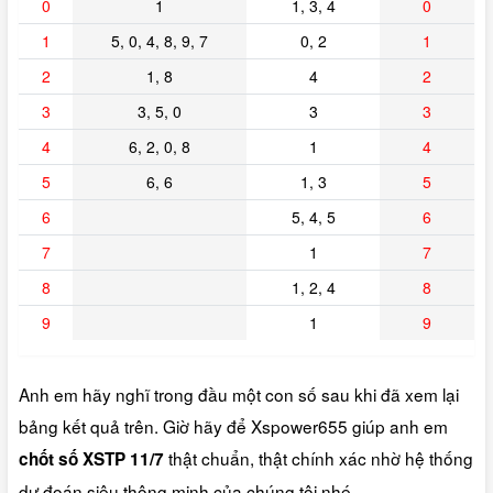
0
1
1
,
3
,
4
0
1
5
,
0
,
4
,
8
,
9
,
7
0
,
2
1
2
1
,
8
4
2
3
3
,
5
,
0
3
3
4
6
,
2
,
0
,
8
1
4
5
6
,
6
1
,
3
5
6
5
,
4
,
5
6
7
1
7
8
1
,
2
,
4
8
9
1
9
Anh em hãy nghĩ trong đầu một con số sau khi đã xem lại
bảng kết quả trên. Giờ hãy để Xspower655 giúp anh em
thật chuẩn, thật chính xác nhờ hệ thống
chốt số XSTP 11/7
dự đoán siêu thông minh của chúng tôi nhé.