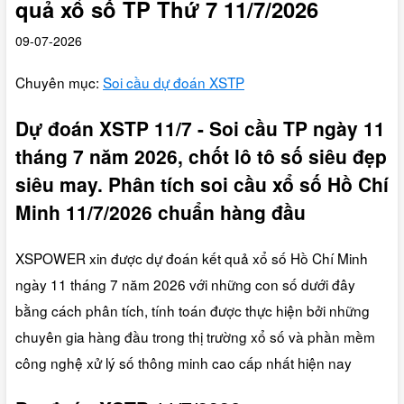
quả xổ số TP Thứ 7 11/7/2026
09-07-2026
Chuyên mục:
Soi cầu dự đoán XSTP
Dự đoán XSTP 11/7 - Soi cầu TP ngày 11
tháng 7 năm 2026, chốt lô tô số siêu đẹp
siêu may. Phân tích soi cầu xổ số Hồ Chí
Minh 11/7/2026 chuẩn hàng đầu
XSPOWER xin được dự đoán kết quả xổ số Hồ Chí Minh
ngày 11 tháng 7 năm 2026 với những con số dưới đây
bằng cách phân tích, tính toán được thực hiện bởi những
chuyên gia hàng đầu trong thị trường xổ số và phần mềm
công nghệ xử lý số thông minh cao cấp nhất hiện nay