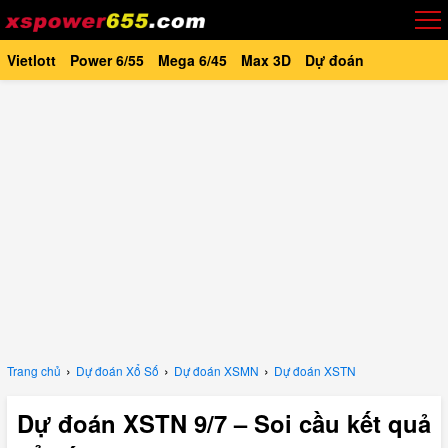
Vietlott
Power 6/55
Mega 6/45
Max 3D
Dự đoán
›
›
›
Trang chủ
Dự đoán Xổ Số
Dự đoán XSMN
Dự đoán XSTN
Dự đoán XSTN 9/7 – Soi cầu kết quả