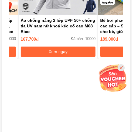
ao cấp
Áo chống nắng 2 lớp UPF 50+ chống
Bể bơi phao bơ
 cồn,
tia UV nam nữ khoá kéo cổ cao M08
cao cấp – Siêu 
 và bé
Rico
cho bé, giữ hơi 
167.700đ
189.000đ
n: 200000
Đã bán: 10000
Xem ngay
X