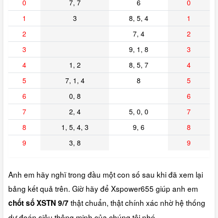
0
7
,
7
6
0
1
3
8
,
5
,
4
1
2
7
,
4
2
3
9
,
1
,
8
3
4
1
,
2
8
,
5
,
7
4
5
7
,
1
,
4
8
5
6
0
,
8
6
7
2
,
4
5
,
0
,
0
7
8
1
,
5
,
4
,
3
9
,
6
8
9
3
,
8
9
Anh em hãy nghĩ trong đầu một con số sau khi đã xem lại
bảng kết quả trên. Giờ hãy để Xspower655 giúp anh em
thật chuẩn, thật chính xác nhờ hệ thống
chốt số XSTN 9/7
dự đoán siêu thông minh của chúng tôi nhé.