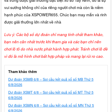
vui sướng không chỉ của riêng người chơi mà còn là niềm
hạnh phúc của XSPOWER655. Chúc bạn may mắn và rinh
được giải thưởng lớn nhất về nhà
Lưu ý: Các bộ số dự đoán chỉ mang tính chất tham khảo,
bạn nên cân nhất trước khi tham gia và các bạn chỉ nên
chơi lô tô do nhà nước phát hành hợp phát. Tránh chơi lô đề
vì đó là mô hình chơi bất hợp pháp và mang lại rủi ro cao.
Tham khảo thêm
Dự đoán XSMB 6/8 – Soi cầu kết quả xổ số MB Thứ 5
6/8/2026
Dự đoán XSMT 6/8 – Soi cầu kết quả xổ số MT Thứ 5
6/8/2026
Dự đoán XSMN 6/8 – Soi cầu kết quả xổ số MN Thứ 5
6/8/2026