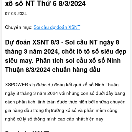
xổ số NT Thứ 6 8/3/2024
07-03-2024
Chuyên mục:
Soi cầu dự đoán XSNT
Dự đoán XSNT 8/3 - Soi cầu NT ngày 8
tháng 3 năm 2024, chốt lô tô số siêu đẹp
siêu may. Phân tích soi cầu xổ số Ninh
Thuận 8/3/2024 chuẩn hàng đầu
XSPOWER xin được dự đoán kết quả xổ số Ninh Thuận
ngày 8 tháng 3 năm 2024 với những con số dưới đây bằng
cách phân tích, tính toán được thực hiện bởi những chuyên
gia hàng đầu trong thị trường xổ số và phần mềm công
nghệ xử lý số thông minh cao cấp nhất hiện nay