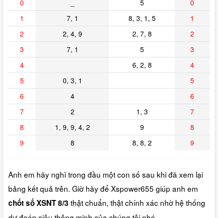
0
_
5
0
1
7
,
1
8
,
3
,
1
,
5
1
2
2
,
4
,
9
2
,
7
,
8
2
3
7
,
1
5
3
4
6
,
2
,
8
4
5
0
,
3
,
1
5
6
4
6
7
2
1
,
3
7
8
1
,
9
,
9
,
4
,
2
9
8
9
8
8
,
8
,
2
9
Anh em hãy nghĩ trong đầu một con số sau khi đã xem lại
bảng kết quả trên. Giờ hãy để Xspower655 giúp anh em
thật chuẩn, thật chính xác nhờ hệ thống
chốt số XSNT 8/3
dự đoán siêu thông minh của chúng tôi nhé.