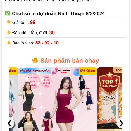
Chốt số lô dự đoán Ninh Thuận 8/3/2024
98
Giải tám:
30
Đặc biệt: đầu, đuôi:
88 - 92 - 10
Bao lô 2 số:
Sản phẩm bán chạy
42% Giảm
0% Giảm
❮
❯