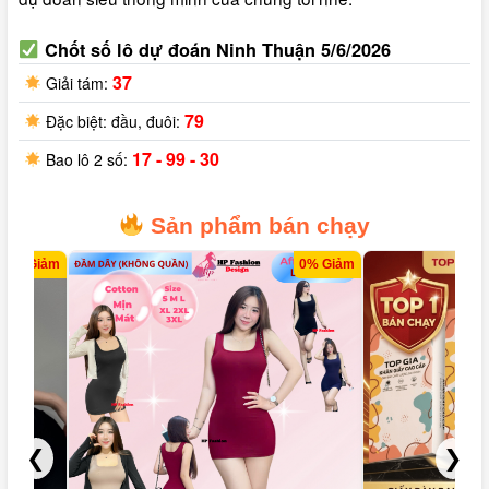
Chốt số lô dự đoán Ninh Thuận 5/6/2026
37
Giải tám:
79
Đặc biệt: đầu, đuôi:
17 - 99 - 30
Bao lô 2 số:
Sản phẩm bán chạy
0% Giảm
0% Giảm
❮
❯