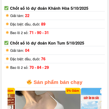
Chốt số lô dự đoán Khánh Hòa 5/10/2025
22
Giải tám:
89
Đặc biệt: đầu, đuôi:
71 - 90 - 31
Bao lô 2 số:
Chốt số lô dự đoán Kon Tum 5/10/2025
04
Giải tám:
76
Đặc biệt: đầu, đuôi:
70 - 84 - 29
Bao lô 2 số:
Sản phẩm bán chạy
40% Giảm
0% Giảm