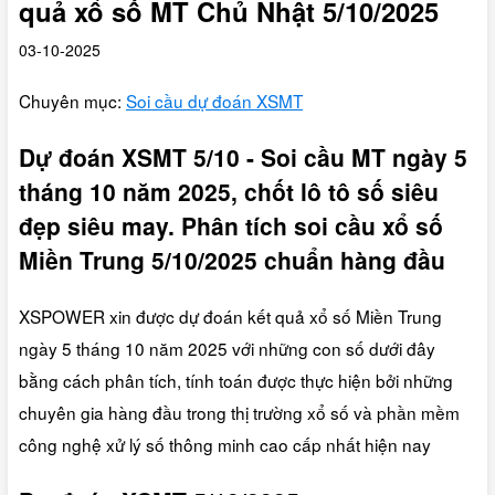
quả xổ số MT Chủ Nhật 5/10/2025
03-10-2025
Chuyên mục:
Soi cầu dự đoán XSMT
Dự đoán XSMT 5/10 - Soi cầu MT ngày 5
tháng 10 năm 2025, chốt lô tô số siêu
đẹp siêu may. Phân tích soi cầu xổ số
Miền Trung 5/10/2025 chuẩn hàng đầu
XSPOWER xin được dự đoán kết quả xổ số Miền Trung
ngày 5 tháng 10 năm 2025 với những con số dưới đây
bằng cách phân tích, tính toán được thực hiện bởi những
chuyên gia hàng đầu trong thị trường xổ số và phần mềm
công nghệ xử lý số thông minh cao cấp nhất hiện nay