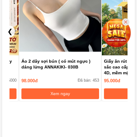
❮
❯
n giấy
Áo 2 dây sợi bún ( có mút ngực )
Giấy ăn rút Top
ường
dáng lửng ANNAKIKI- 030B
sắc cao cấp 240
4D, mềm mịn, th
98.000đ
95.000đ
bán: 5000
Đã bán: 453
Xem ngay
X