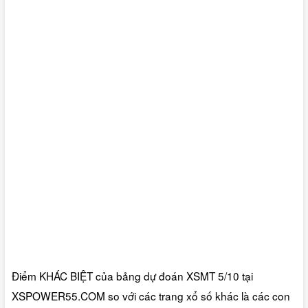
Điểm KHÁC BIỆT của bảng dự đoán XSMT 5/10 tại
XSPOWER55.COM so với các trang xổ số khác là các con