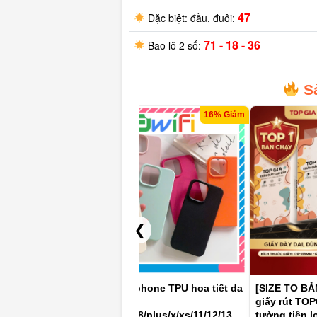
47
Đặc biệt: đầu, đuôi:
71 - 18 - 36
Bao lô 2 số:
Sả
0% Giảm
16% Giảm
❮
to ôm body
Ốp Lưng Iphone TPU hoa tiết da
[SIZE TO B
 không mút
mềm basic
giấy rút TOP
 kiểu nữ màu
6/6splus/7/8/plus/x/xs/11/12/13/14/15/16/pro/ma
tường tiện l