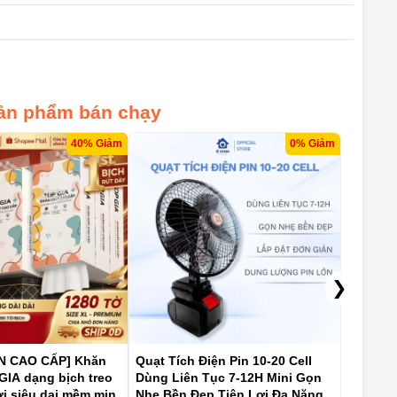
n phẩm bán chạy
40% Giảm
0% Giảm
❯
ẢN CAO CẤP] Khăn
Quạt Tích Điện Pin 10-20 Cell
GIA dạng bịch treo
Dùng Liên Tục 7-12H Mini Gọn
x/plus/promax
ợi siêu dai mềm mịn
Nhẹ Bền Đẹp Tiện Lợi Đa Năng