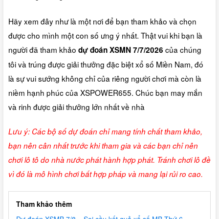
Hãy xem đây như là một nơi để bạn tham khảo và chọn
được cho mình một con số ưng ý nhất. Thật vui khi bạn là
người đã tham khảo
của chúng
dự đoán XSMN 7/7/2026
tôi và trúng được giải thưởng đặc biệt xổ số Miền Nam, đó
là sự vui sướng không chỉ của riêng người chơi mà còn là
niềm hạnh phúc của XSPOWER655. Chúc bạn may mắn
và rinh được giải thưởng lớn nhất về nhà
Lưu ý: Các bộ số dự đoán chỉ mang tính chất tham khảo,
bạn nên cân nhất trước khi tham gia và các bạn chỉ nên
chơi lô tô do nhà nước phát hành hợp phát. Tránh chơi lô đề
vì đó là mô hình chơi bất hợp pháp và mang lại rủi ro cao.
Tham khảo thêm
Dự đoán XSMB 7/8 – Soi cầu kết quả xổ số MB Thứ 6