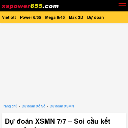
Vietlott
Power 6/55
Mega 6/45
Max 3D
Dự đoán
›
›
Trang chủ
Dự đoán Xổ Số
Dự đoán XSMN
Dự đoán XSMN 7/7 – Soi cầu kết