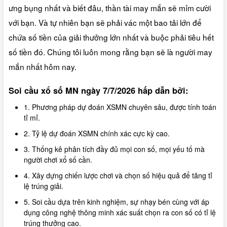
ưng bụng nhất và biết đâu, thần tài may mắn sẽ mỉm cười
với bạn. Và tự nhiên bạn sẽ phải vác một bao tải lớn để
chứa số tiền của giải thưởng lớn nhất và buộc phải tiêu hết
số tiền đó. Chúng tôi luôn mong rằng bạn sẽ là người may
mắn nhất hôm nay.
Soi cầu xổ số MN ngày 7/7/2026 hấp dẫn bởi:
1. Phương pháp dự đoán XSMN chuyên sâu, được tính toán
tỉ mỉ.
2. Tỷ lệ dự đoán XSMN chính xác cực kỳ cao.
3. Thống kê phân tích đầy đủ mọi con số, mọi yếu tố mà
người chơi xổ số cần.
4. Xây dựng chiến lược chơi và chọn số hiệu quả để tăng tỉ
lệ trúng giải.
5. Soi cầu dựa trên kinh nghiệm, sự nhạy bén cùng với áp
dụng công nghệ thông minh xác suất chọn ra con số có tỉ lệ
trúng thưởng cao.