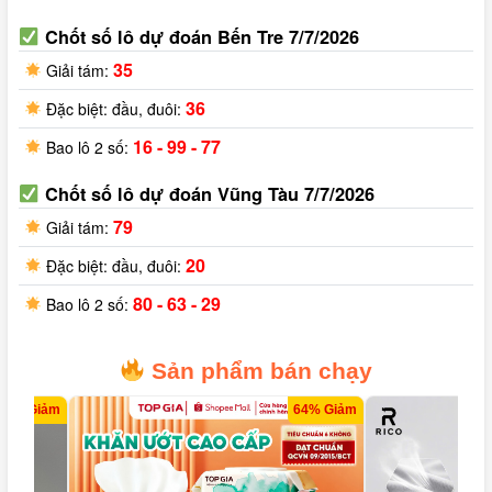
Chốt số lô dự đoán Bến Tre 7/7/2026
35
Giải tám:
36
Đặc biệt: đầu, đuôi:
16 - 99 - 77
Bao lô 2 số:
Chốt số lô dự đoán Vũng Tàu 7/7/2026
79
Giải tám:
20
Đặc biệt: đầu, đuôi:
80 - 63 - 29
Bao lô 2 số:
Sản phẩm bán chạy
0% Giảm
64% Giảm