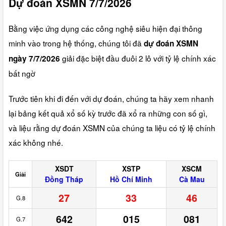
Dự đoán XSMN 7/7/2026
Bằng việc ứng dụng các công nghệ siêu hiện đại thông
minh vào trong hệ thống, chúng tôi đã
dự đoán XSMN
giải đặc biệt đầu đuôi 2 lô với tỷ lệ chính xác
ngày 7/7/2026
bất ngờ
Trước tiên khi đi đến với dự đoán, chúng ta hãy xem nhanh
lại bảng kết quả xổ số kỳ trước đã xổ ra những con số gì,
và liệu rằng dự đoán XSMN của chúng ta liệu có tỷ lệ chính
xác không nhé.
XSDT
XSTP
XSCM
Giải
Đồng Tháp
Hồ Chí Minh
Cà Mau
27
33
46
G.8
642
015
081
G.7