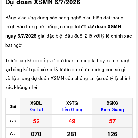
Dự đoán XSMN 6/7/2026
Bằng việc ứng dụng các công nghệ siêu hiện đại thông
minh vào trong hệ thống, chúng tôi đã
dự đoán XSMN
giải đặc biệt đầu đuôi 2 lô với tỷ lệ chính xác
ngày 6/7/2026
bất ngờ
Trước tiên khi đi đến với dự đoán, chúng ta hãy xem nhanh
lại bảng kết quả xổ số kỳ trước đã xổ ra những con số gì,
và liệu rằng dự đoán XSMN của chúng ta liệu có tỷ lệ chính
xác không nhé.
XSDL
XSTG
XSKG
Giải
Đà Lạt
Tiền Giang
Kiên Giang
52
49
57
G.8
070
281
126
G.7