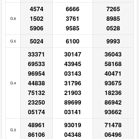
4574
6666
7265
1502
3761
8985
G.6
5906
9585
0528
5024
6100
9993
G.5
33371
30147
36043
69533
43945
58168
96954
03143
40471
44838
31796
93675
G.4
75132
21903
18236
23250
89699
86942
05174
03141
93662
48961
93019
71478
G.3
86106
04348
06496