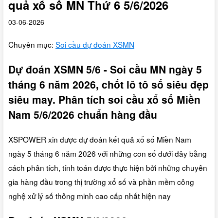
quả xổ số MN Thứ 6 5/6/2026
03-06-2026
Chuyên mục:
Soi cầu dự đoán XSMN
Dự đoán XSMN 5/6 - Soi cầu MN ngày 5
tháng 6 năm 2026, chốt lô tô số siêu đẹp
siêu may. Phân tích soi cầu xổ số Miền
Nam 5/6/2026 chuẩn hàng đầu
XSPOWER xin được dự đoán kết quả xổ số Miền Nam
ngày 5 tháng 6 năm 2026 với những con số dưới đây bằng
cách phân tích, tính toán được thực hiện bởi những chuyên
gia hàng đầu trong thị trường xổ số và phần mềm công
nghệ xử lý số thông minh cao cấp nhất hiện nay