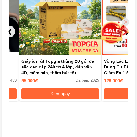
❮
❯
Giấy ăn rút Topgia thùng 20 gói đa
Vòng Lắc Eo Lò
sắc cao cấp 240 tờ 4 lớp, dập vân
Dụng Cụ Tập G
4D, mềm mịn, thấm hút tốt
Giảm Eo 1.5–2.
95.000đ
129.000đ
 bán: 453
Đã bán: 2025
Xem ngay
X