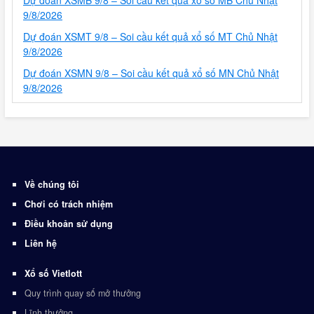
9/8/2026
Dự đoán XSMT 9/8 – Soi cầu kết quả xổ số MT Chủ Nhật
9/8/2026
Dự đoán XSMN 9/8 – Soi cầu kết quả xổ số MN Chủ Nhật
9/8/2026
Về chúng tôi
Chơi có trách nhiệm
Điều khoản sử dụng
Liên hệ
Xổ số Vietlott
Quy trình quay số mở thưởng
Lĩnh thưởng