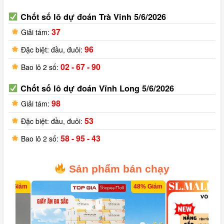
Chốt số lô dự đoán Trà Vinh 5/6/2026
37
Giải tám:
96
Đặc biệt: đầu, đuôi:
02 - 67 - 90
Bao lô 2 số:
Chốt số lô dự đoán Vĩnh Long 5/6/2026
98
Giải tám:
53
Đặc biệt: đầu, đuôi:
58 - 95 - 43
Bao lô 2 số:
Sản phẩm bán chạy
0% Giảm
48% Giảm