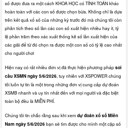
số được đưa ra một cách KHOA HỌC có TÍNH TOÁN khác
hoàn toàn với các con số được chọn bừa. Không chỉ là dựa
trên kết quả xổ số của những kỳ trước đó mà chúng tôi còn
phân tích theo số lần các con số xuất hiện nhiều hay ít, tỷ
lệ phần trăm theo xác xuất thống kê số lần xuất hiện của
các giải để từ đó chọn ra được một con số có tỷ lệ cao nhất
cho người chơi
Hiện nay có rất nhiều đơn vị đã thực hiện phương pháp
soi
, tuy nhiên với XSPOWER chúng
cầu XSMN ngày 5/6/2026
tôi luôn tự tin là một trong những đơn vị cung cấp dự đoán
XSMB nhanh và uy tín nhất đến với mọi người và đặc biệt
toàn bộ đều là MIỄN PHÍ.
Chúng tôi tin chắc rằng sau khi xem
dự đoán xổ số Miền
bạn sẽ tìm được cho mình một cặp số
Nam ngày 5/6/2026