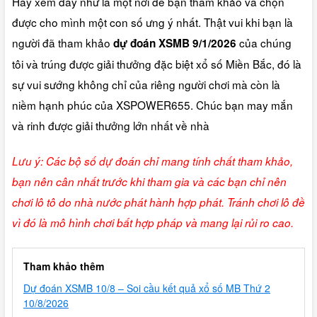
Hãy xem đây như là một nơi để bạn tham khảo và chọn
được cho mình một con số ưng ý nhất. Thật vui khi bạn là
người đã tham khảo
của chúng
dự đoán XSMB 9/1/2026
tôi và trúng được giải thưởng đặc biệt xổ số Miền Bắc, đó là
sự vui sướng không chỉ của riêng người chơi mà còn là
niềm hạnh phúc của XSPOWER655. Chúc bạn may mắn
và rinh được giải thưởng lớn nhất về nhà
Lưu ý: Các bộ số dự đoán chỉ mang tính chất tham khảo,
bạn nên cân nhất trước khi tham gia và các bạn chỉ nên
chơi lô tô do nhà nước phát hành hợp phát. Tránh chơi lô đề
vì đó là mô hình chơi bất hợp pháp và mang lại rủi ro cao.
Tham khảo thêm
Dự đoán XSMB 10/8 – Soi cầu kết quả xổ số MB Thứ 2
10/8/2026