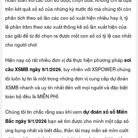
trên kết quả xổ số của những kỳ trước đó mà chúng tôi còn
phân tích theo số lần các con số xuất hiện nhiều hay ít, tỷ
lệ phần trăm theo xác xuất thống kê số lần xuất hiện của
các giải để từ đó chọn ra được một con số có tỷ lệ cao nhất
cho người chơi
Hiện nay có rất nhiều đơn vị đã thực hiện phương pháp
soi
, tuy nhiên với XSPOWER chúng
cầu XSMB ngày 9/1/2026
tôi luôn tự tin là một trong những đơn vị cung cấp dự đoán
XSMB nhanh và uy tín nhất đến với mọi người và đặc biệt
toàn bộ đều là MIỄN PHÍ.
Chúng tôi tin chắc rằng sau khi xem
dự đoán xổ số Miền
bạn sẽ tìm được cho mình một cặp số
Bắc ngày 9/1/2026
ưng bụng nhất và biết đâu, thần tài may mắn sẽ mỉm cười