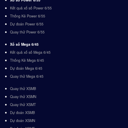
Kết quả xổ số Power 6/55
Thống Kê Power 6/55
Dự đoán Power 6/55
Quay thử Power 6/55
Xổ số Mega 6/45
Kết quả xổ số Mega 6/45
Thống Kê Mega 6/45
Dự đoán Mega 6/45
Quay thử Mega 6/45
Quay thử XSMB
Quay thử XSMN
Quay thử XSMT
Dự đoán XSMB
Dự đoán XSMN