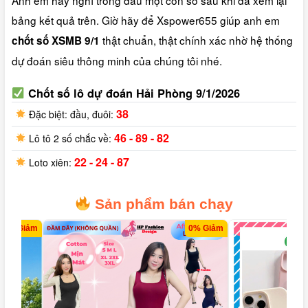
Anh em hãy nghĩ trong đầu một con số sau khi đã xem lại
bảng kết quả trên. Giờ hãy để Xspower655 giúp anh em
thật chuẩn, thật chính xác nhờ hệ thống
chốt số XSMB 9/1
dự đoán siêu thông minh của chúng tôi nhé.
Chốt số lô dự đoán Hải Phòng 9/1/2026
38
Đặc biệt: đầu, đuôi:
46 - 89 - 82
Lô tô 2 số chắc về:
22 - 24 - 87
Loto xiên:
Sản phẩm bán chạy
48% Giảm
0% Giảm