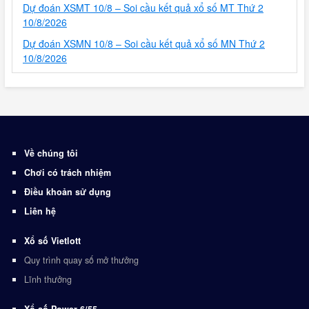
Dự đoán XSMT 10/8 – Soi cầu kết quả xổ số MT Thứ 2
10/8/2026
Dự đoán XSMN 10/8 – Soi cầu kết quả xổ số MN Thứ 2
10/8/2026
Về chúng tôi
Chơi có trách nhiệm
Điều khoản sử dụng
Liên hệ
Xổ số Vietlott
Quy trình quay số mở thưởng
Lĩnh thưởng
Xổ số Power 6/55