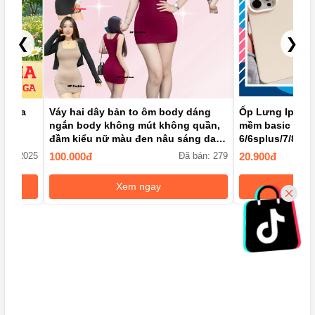
❮
❯
gói đa
Váy hai dây bản to ôm body dáng
Ốp Lưng Iphone
p vân
ngắn body không mút không quần,
mềm basic
đầm kiểu nữ màu đen nâu sáng da đi
6/6splus/7/8/pl
tiệc bigsize HP37
-Awifi Case A3-
100.000đ
20.900đ
bán: 2025
Đã bán: 279
Xem ngay
X