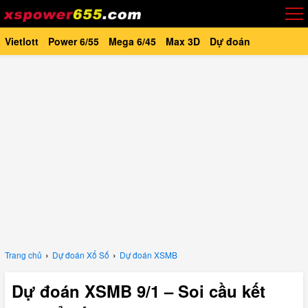
Vietlott
Power 6/55
Mega 6/45
Max 3D
Dự đoán
›
›
Trang chủ
Dự đoán Xổ Số
Dự đoán XSMB
Dự đoán XSMB 9/1 – Soi cầu kết