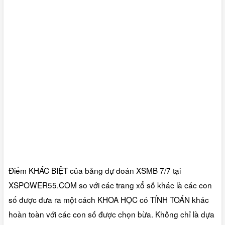
Điểm KHÁC BIỆT của bảng dự đoán XSMB 7/7 tại
XSPOWER55.COM so với các trang xổ số khác là các con
số được đưa ra một cách KHOA HỌC có TÍNH TOÁN khác
hoàn toàn với các con số được chọn bừa. Không chỉ là dựa