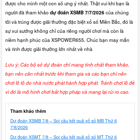
được cho mình một con số ưng ý nhất. Thật vui khi bạn là
người đã tham khảo
của chúng
dự đoán XSMB 7/7/2026
tôi và trúng được giải thưởng đặc biệt xổ số Miền Bắc, đó là
sự vui sướng không chỉ của riêng người chơi mà còn là
niềm hạnh phúc của XSPOWER655. Chúc bạn may mắn
và rinh được giải thưởng lớn nhất về nhà
Lưu ý: Các bộ số dự đoán chỉ mang tính chất tham khảo,
bạn nên cân nhất trước khi tham gia và các bạn chỉ nên
chơi lô tô do nhà nước phát hành hợp phát. Tránh chơi lô đề
vì đó là mô hình chơi bất hợp pháp và mang lại rủi ro cao.
Tham khảo thêm
Dự đoán XSMB 7/8 – Soi cầu kết quả xổ số MB Thứ 6
7/8/2026
Dự đoán XSMT 7/8 – Soi cầu kết quả xổ số MT Thứ 6