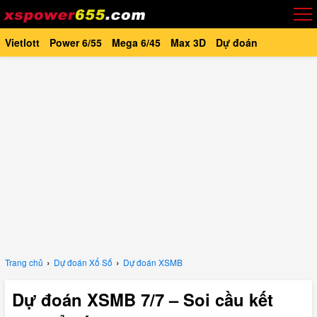
Vietlott
Power 6/55
Mega 6/45
Max 3D
Dự đoán
›
›
Trang chủ
Dự đoán Xổ Số
Dự đoán XSMB
Dự đoán XSMB 7/7 – Soi cầu kết