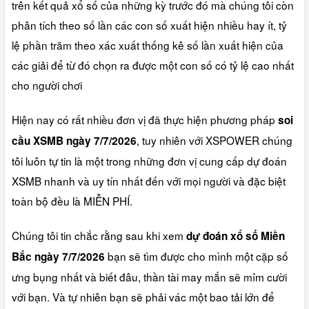
trên kết quả xổ số của những kỳ trước đó mà chúng tôi còn
phân tích theo số lần các con số xuất hiện nhiều hay ít, tỷ
lệ phần trăm theo xác xuất thống kê số lần xuất hiện của
các giải để từ đó chọn ra được một con số có tỷ lệ cao nhất
cho người chơi
Hiện nay có rất nhiều đơn vị đã thực hiện phương pháp
soi
, tuy nhiên với XSPOWER chúng
cầu XSMB ngày 7/7/2026
tôi luôn tự tin là một trong những đơn vị cung cấp dự đoán
XSMB nhanh và uy tín nhất đến với mọi người và đặc biệt
toàn bộ đều là MIỄN PHÍ.
Chúng tôi tin chắc rằng sau khi xem
dự đoán xổ số Miền
bạn sẽ tìm được cho mình một cặp số
Bắc ngày 7/7/2026
ưng bụng nhất và biết đâu, thần tài may mắn sẽ mỉm cười
với bạn. Và tự nhiên bạn sẽ phải vác một bao tải lớn để