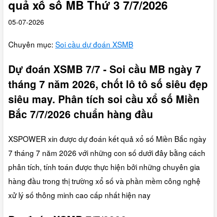
quả xổ số MB Thứ 3 7/7/2026
05-07-2026
Chuyên mục:
Soi cầu dự đoán XSMB
Dự đoán XSMB 7/7 - Soi cầu MB ngày 7
tháng 7 năm 2026, chốt lô tô số siêu đẹp
siêu may. Phân tích soi cầu xổ số Miền
Bắc 7/7/2026 chuẩn hàng đầu
XSPOWER xin được dự đoán kết quả xổ số Miền Bắc ngày
7 tháng 7 năm 2026 với những con số dưới đây bằng cách
phân tích, tính toán được thực hiện bởi những chuyên gia
hàng đầu trong thị trường xổ số và phần mềm công nghệ
xử lý số thông minh cao cấp nhất hiện nay