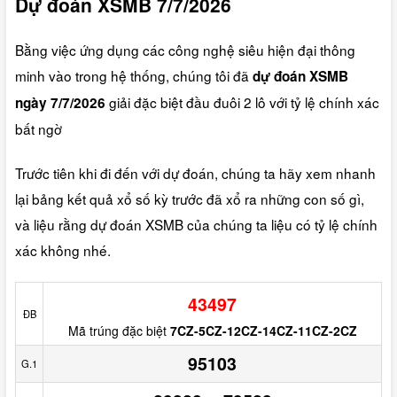
Dự đoán XSMB 7/7/2026
Bằng việc ứng dụng các công nghệ siêu hiện đại thông
minh vào trong hệ thống, chúng tôi đã
dự đoán XSMB
giải đặc biệt đầu đuôi 2 lô với tỷ lệ chính xác
ngày 7/7/2026
bất ngờ
Trước tiên khi đi đến với dự đoán, chúng ta hãy xem nhanh
lại bảng kết quả xổ số kỳ trước đã xổ ra những con số gì,
và liệu rằng dự đoán XSMB của chúng ta liệu có tỷ lệ chính
xác không nhé.
43497
ĐB
Mã trúng đặc biệt
7CZ-5CZ-12CZ-14CZ-11CZ-2CZ
95103
G.1