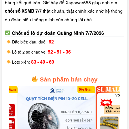
bảng kết quả trên. Giờ hãy để Xspower655 giúp anh em
thật chuẩn, thật chính xác nhờ hệ thống
chốt số XSMB 7/7
dự đoán siêu thông minh của chúng tôi nhé.
Chốt số lô dự đoán Quảng Ninh 7/7/2026
62
Đặc biệt: đầu, đuôi:
52 - 51 - 36
Lô tô 2 số chắc về:
83 - 49 - 60
Loto xiên:
Sản phẩm bán chạy
38% Giảm
0% Giảm