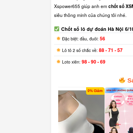
Xspower655 giúp anh em
chốt số XS
siêu thông minh của chúng tôi nhé.
Chốt số lô dự đoán Hà Nội 6/1
56
Đặc biệt: đầu, đuôi:
88 - 71 - 57
Lô tô 2 số chắc về:
98 - 90 - 69
Loto xiên:
Sả
42% Giảm
0% Giảm