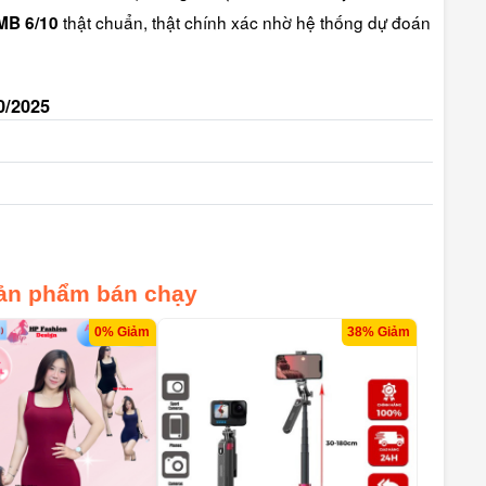
thật chuẩn, thật chính xác nhờ hệ thống dự đoán
MB 6/10
0/2025
n phẩm bán chạy
0% Giảm
38% Giảm