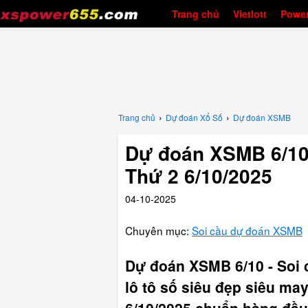
Trang chủ
Vietlott
Power
›
›
Trang chủ
Dự đoán Xổ Số
Dự đoán XSMB
Dự đoán XSMB 6/10 
Thứ 2 6/10/2025
04-10-2025
Chuyên mục:
Soi cầu dự đoán XSMB
Dự đoán XSMB 6/10 - Soi 
lô tô số siêu đẹp siêu ma