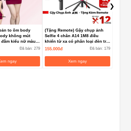
❯
 bản to ôm body
(Tặng Remote) Gậy chụp ảnh
body không mút
Selfie 4 chân A14 1M8 điều
 đầm kiểu nữ màu
khiển từ xa có phân loại đèn trợ
 da đi tiệc bigsize
sáng Tripod chụp ảnh SPO1
155.000đ
Đã bán: 279
Đã bán: 179
Xem ngay
Xem ngay