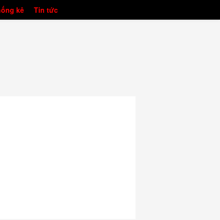
hống kê
Tin tức