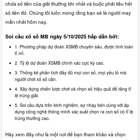
chứa số tiền của giải thưởng lớn nhất và buộc phải tiêu hết
số tiền đó. Chúng tôi luôn mong rằng bạn sẽ là người may
mắn nhất hôm nay.
Soi cầu xổ số MB ngày 5/10/2025 hấp dẫn bởi:
1. Phương pháp dự đoán XSMB chuyên sâu, được tính toán
tỉ mỉ.
2. Tỷ lệ dự đoán XSMB chính xác cực kỳ cao.
3. Thống kê phân tích đầy đủ mọi con số, mọi yếu tố mà
người chơi xổ số cần.
4. Xây dựng chiến lược chơi và chọn số hiệu quả để tăng tỉ
lệ trúng giải.
5. Soi cầu dựa trên kinh nghiệm, sự nhạy bén cùng với áp
dụng công nghệ thông minh xác suất chọn ra con số có tỉ lệ
trúng thưởng cao.
Hãy xem đây như là một nơi để bạn tham khảo và chọn