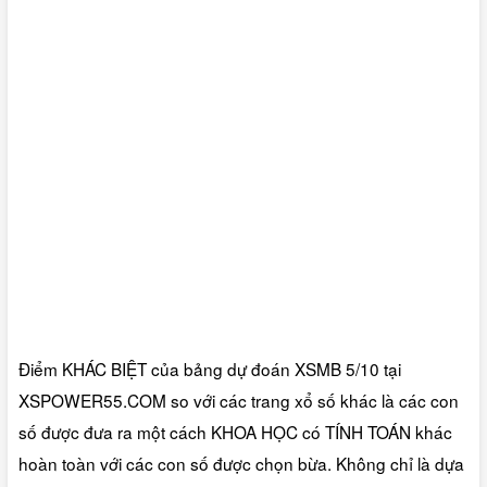
Điểm KHÁC BIỆT của bảng dự đoán XSMB 5/10 tại
XSPOWER55.COM so với các trang xổ số khác là các con
số được đưa ra một cách KHOA HỌC có TÍNH TOÁN khác
hoàn toàn với các con số được chọn bừa. Không chỉ là dựa