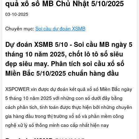
quả xổ số MB Chủ Nhật 5/10/2025
03-10-2025
Chuyên mục:
Soi cầu dự đoán XSMB
Dự đoán XSMB 5/10 - Soi cầu MB ngày 5
tháng 10 năm 2025, chốt lô tô số siêu
đẹp siêu may. Phân tích soi cầu xổ số
Miền Bắc 5/10/2025 chuẩn hàng đầu
XSPOWER xin được dự đoán kết quả xổ số Miền Bắc ngày
5 tháng 10 năm 2025 với những con số dưới đây bằng
cách phân tích, tính toán được thực hiện bởi những chuyên
gia hàng đầu trong thị trường xổ số và phần mềm công
nghệ xử lý số thông minh cao cấp nhất hiện nay