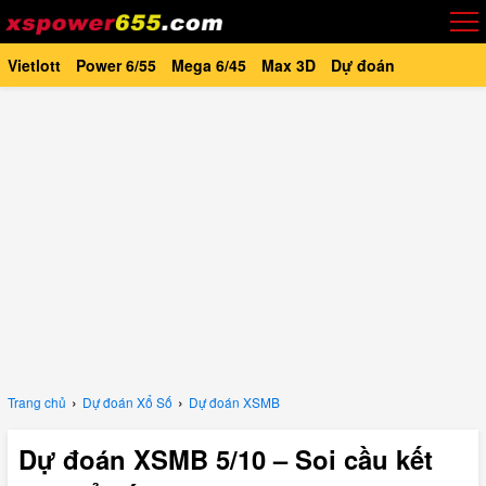
Vietlott
Power 6/55
Mega 6/45
Max 3D
Dự đoán
›
›
Trang chủ
Dự đoán Xổ Số
Dự đoán XSMB
Dự đoán XSMB 5/10 – Soi cầu kết