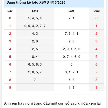
Bảng thống kê loto XSMB 4/10/2025
Đầu
Lôtô
Lôtô
Đuôi
0
5
,
4
,
5
,
4
7
,
1
0
1
0
,
9
,
4
,
2
,
7
,
7
1
2
4
,
3
7
,
3
,
4
,
1
2
3
2
,
9
2
,
6
3
4
2
,
5
2
,
0
,
1
,
5
,
0
4
5
8
,
4
0
,
7
,
4
,
6
,
0
5
6
6
,
5
,
8
,
3
6
6
7
2
,
0
,
5
,
7
8
,
1
,
7
,
1
7
8
7
5
,
6
8
9
1
,
3
9
Anh em hãy nghĩ trong đầu một con số sau khi đã xem lại